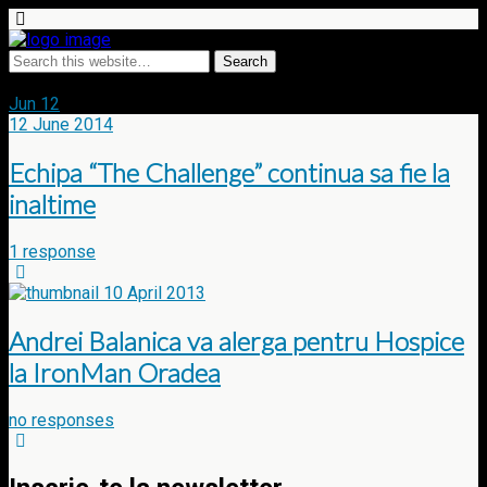
Tags › IronMan Oradea
Jun
12
12 June 2014
Echipa “The Challenge” continua sa fie la
inaltime
1 response
10 April 2013
Andrei Balanica va alerga pentru Hospice
la IronMan Oradea
no responses