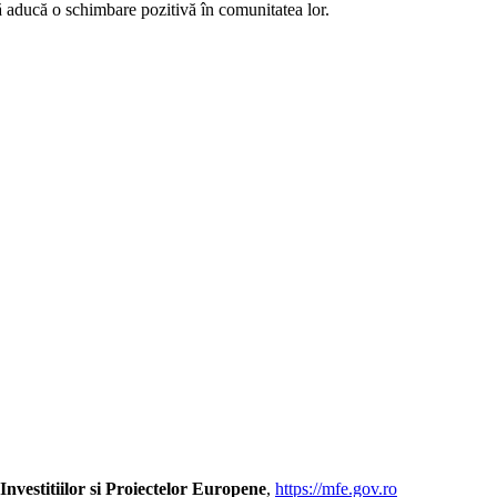
să aducă o schimbare pozitivă în comunitatea lor.
Investitiilor si Proiectelor Europene
,
https://mfe.gov.ro