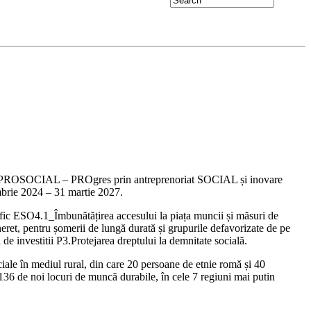
ectul PROSOCIAL – PROgres prin antreprenoriat SOCIAL și inovare
ombrie 2024 – 31 martie 2027.
fic ESO4.1_Îmbunătățirea accesului la piața muncii și măsuri de
neret, pentru șomerii de lungă durată și grupurile defavorizate de pe
de investitii P3.Protejarea dreptului la demnitate socială.
ciale în mediul rural, din care 20 persoane de etnie romă și 40
 136 de noi locuri de muncă durabile, în cele 7 regiuni mai putin