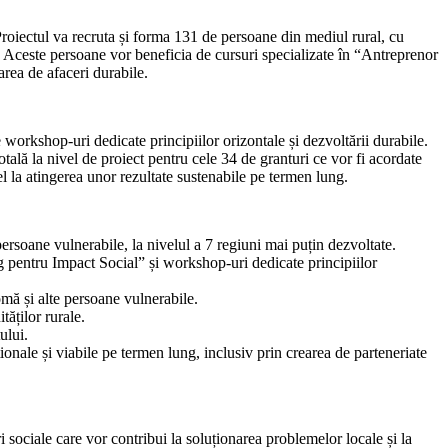
roiectul va recruta și forma 131 de persoane din mediul rural, cu
. Aceste persoane vor beneficia de cursuri specializate în “Antreprenor
rea de afaceri durabile.
 workshop-uri dedicate principiilor orizontale și dezvoltării durabile.
tală la nivel de proiect pentru cele 34 de granturi ce vor fi acordate
fel la atingerea unor rezultate sustenabile pe termen lung.
rsoane vulnerabile, la nivelul a 7 regiuni mai puțin dezvoltate.
g pentru Impact Social” și workshop-uri dedicate principiilor
mă și alte persoane vulnerabile.
tăților rurale.
ului.
cționale și viabile pe termen lung, inclusiv prin crearea de parteneriate
sociale care vor contribui la soluționarea problemelor locale și la