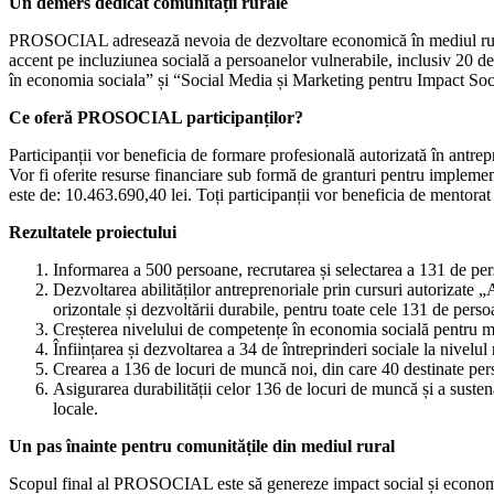
Un demers dedicat comunității rurale
PROSOCIAL adresează nevoia de dezvoltare economică în mediul rural, of
accent pe incluziunea socială a persoanelor vulnerabile, inclusiv 20 de
în economia sociala” și “Social Media și Marketing pentru Impact Socia
Ce oferă PROSOCIAL participanților?
Participanții vor beneficia de formare profesională autorizată în antrep
Vor fi oferite resurse financiare sub formă de granturi pentru implement
este de: 10.463.690,40 lei. Toți participanții vor beneficia de mentorat ș
Rezultatele proiectului
Informarea a 500 persoane, recrutarea și selectarea a 131 de per
Dezvoltarea abilităților antreprenoriale prin cursuri autorizate
orizontale și dezvoltării durabile, pentru toate cele 131 de perso
Creșterea nivelului de competențe în economia socială pentru mi
Înființarea și dezvoltarea a 34 de întreprinderi sociale la nivelul
Crearea a 136 de locuri de muncă noi, din care 40 destinate persoa
Asigurarea durabilității celor 136 de locuri de muncă și a sustenab
locale.
Un pas înainte pentru comunitățile din mediul rural
Scopul final al PROSOCIAL este să genereze impact social și economic re