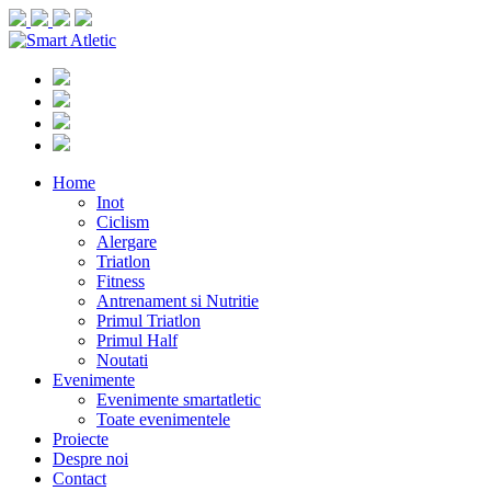
Home
Inot
Ciclism
Alergare
Triatlon
Fitness
Antrenament si Nutritie
Primul Triatlon
Primul Half
Noutati
Evenimente
Evenimente smartatletic
Toate evenimentele
Proiecte
Despre noi
Contact