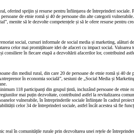
erind sprijin și resurse pentru înființarea de întreprinderi sociale. P
 persoane de etnie romă și 40 de persoane din alte categorii vulnerabile
l”, menite să le dezvolte competențele și să le ofere resurse pentru crea
renoriat social, cursuri informale de social media și marketing, alături de
area celor mai promițătoare idei de afaceri cu impact social. Valoarea to
i consiliere în fiecare etapă a dezvoltării afacerilor lor, contribuind ast
soane din mediul rural, din care 20 de persoane de etnie romă și 40 de pe
 „Antreprenor în economia socială”, sesiuni de „Social Media și Marketin
ane.
nimum 118 participanți din grupul țintă, incluzând persoane de etnie ro
 regiunilor mai puțin dezvoltate, contribuind astfel la revitalizarea comuni
nelor vulnerabile, în întreprinderile sociale înființate în cadrul proiect
ilității celor 34 de întreprinderi sociale, astfel încât acestea să fie fun
al în comunitățile rurale prin dezvoltarea unei rețele de întreprinderi 