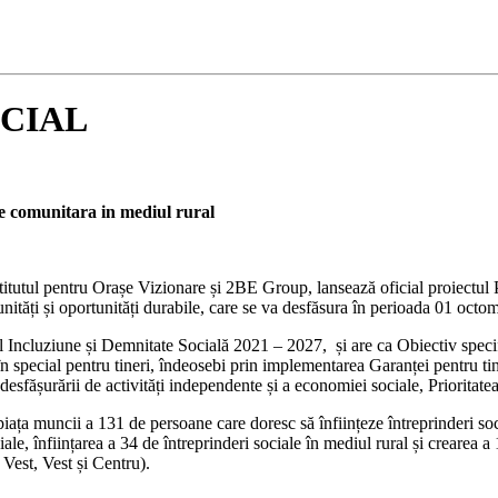
SOCIAL
re comunitara in mediul rural
 Institutul pentru Orașe Vizionare și 2BE Group, lansează oficial proi
nități și oportunități durabile, care se va desfăsura în perioada 01 oct
l Incluziune și Demnitate Socială 2021 – 2027, și are ca Obiectiv speci
în special pentru tineri, îndeosebi prin implementarea Garanței pentru ti
sfășurării de activități independente și a economiei sociale, Prioritatea 
piața muncii a 131 de persoane care doresc să înființeze întreprinderi so
e, înființarea a 34 de întreprinderi sociale în mediul rural și crearea a
Vest, Vest și Centru).