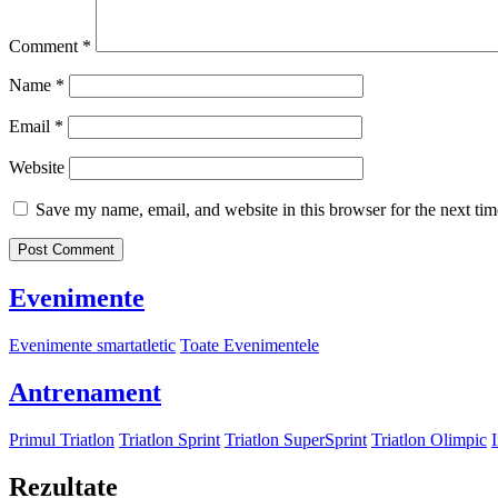
Comment
*
Name
*
Email
*
Website
Save my name, email, and website in this browser for the next ti
Evenimente
Evenimente smartatletic
Toate Evenimentele
Antrenament
Primul Triatlon
Triatlon Sprint
Triatlon SuperSprint
Triatlon Olimpic
Rezultate