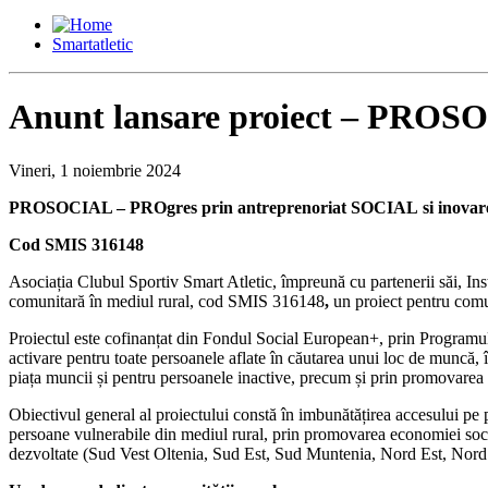
Smartatletic
Anunt lansare proiect – PRO
Vineri, 1 noiembrie 2024
PROSOCIAL – PROgres prin antreprenoriat SOCIAL
si inova
Cod SMIS 316148
Asociația Clubul Sportiv Smart Atletic, împreună cu partenerii săi,
comunitară în mediul rural, cod SMIS 316148
,
un proiect pentru comu
Proiectul este cofinanțat din Fondul Social European+, prin Programu
activare pentru toate persoanele aflate în căutarea unui loc de muncă, 
piața muncii și pentru persoanele inactive, precum și prin promovarea de
Obiectivul general al proiectului constă în imbunătățirea accesului pe 
persoane vulnerabile din mediul rural, prin promovarea economiei social
dezvoltate (Sud Vest Oltenia, Sud Est, Sud Muntenia, Nord Est, Nord 