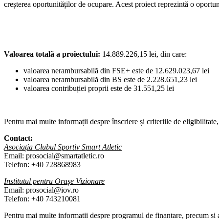
creșterea oportunităților de ocupare. Acest proiect reprezintă o oportun
Valoarea totală a proiectului:
14.889.226,15 lei, din care:
valoarea nerambursabilă din FSE+ este de 12.629.023,67 lei
valoarea nerambursabilă din BS este de 2.228.651,23 lei
valoarea contribuției proprii este de 31.551,25 lei
Pentru mai multe informații despre înscriere și criteriile de eligibilitat
Contact:
Asociația Clubul Sportiv Smart Atletic
Email: prosocial@smartatletic.ro
Telefon: +40 728868983
Institutul pentru Orașe Vizionare
Email: prosocial@iov.ro
Telefon: +40 743210081
Pentru mai multe informatii despre programul de finantare, precum si al