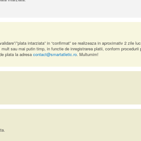
alidare”/”plata intarziata” in “confirmat” se realizeaza in aproximativ 2 zile lu
lt sau mai putin timp, in functie de inregistrarea platii, conform procedurii p
 de plata la adresa
contact@smartatletic.ro
. Multumim!
ta.