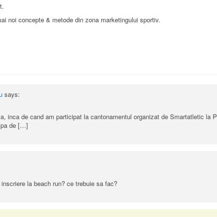
t.
ai noi concepte & metode din zona marketingului sportiv.
u
says:
aia, inca de cand am participat la cantonamentul organizat de Smartatletic la P
hipa de […]
inscriere la beach run? ce trebuie sa fac?