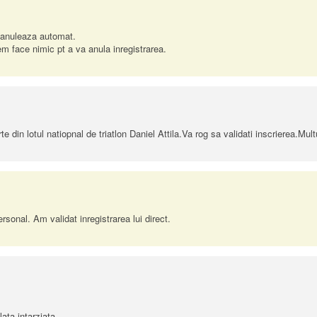
e anuleaza automat.
m face nimic pt a va anula inregistrarea.
te din lotul natiopnal de triatlon Daniel Attila.Va rog sa validati inscrierea.Mu
rsonal. Am validat inregistrarea lui direct.
lata intarziata.