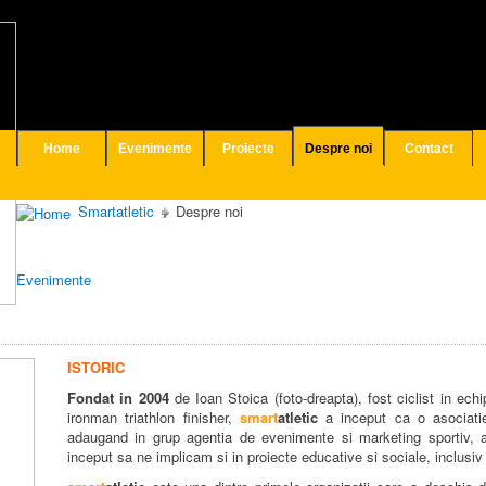
Home
Evenimente
Proiecte
Despre noi
Contact
Smartatletic
Despre noi
Evenimente
ISTORIC
Fondat in 2004
de Ioan Stoica (foto-dreapta), fost ciclist in ech
ironman triathlon finisher,
smart
atletic
a inceput ca o asociatie
adaugand in grup agentia de evenimente si marketing sportiv, as
inceput sa ne implicam si in proiecte educative si sociale, inclusi