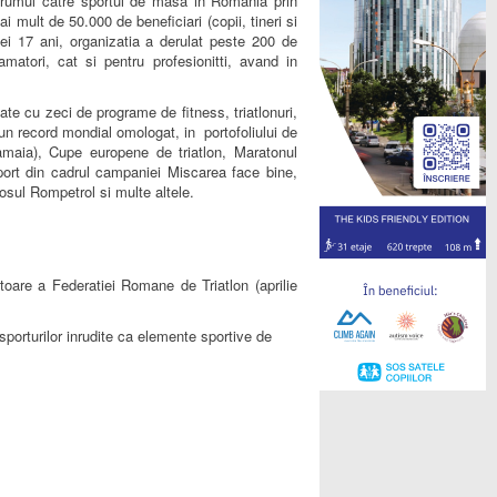
drumul catre sportul de masa in Romania prin
 mult de 50.000 de beneficiari (copii, tineri si
 cei 17 ani, organizatia a derulat peste 200 de
atori, cat si pentru profesionitti, avand in
ate cu zeci de programe de fitness, triatlonuri,
 un record mondial omologat, in portofoliului de
aia), Cupe europene de triatlon, Maratonul
port din cadrul campaniei Miscarea face bine,
sul Rompetrol si multe altele.
atoare a Federatiei Romane de Triatlon
(aprilie
sporturilor inrudite ca elemente sportive de