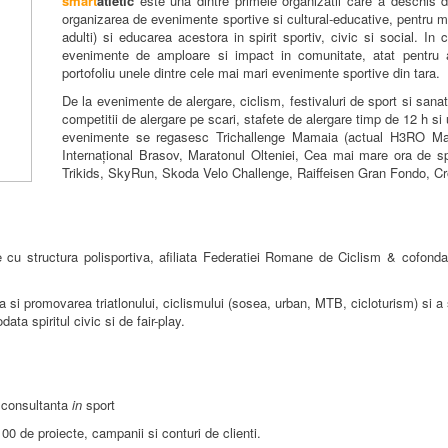
smart
atletic
este una dintre primele organizatii care a deschis 
organizarea de evenimente sportive si cultural-educative, pentru mai
adulti) si educarea acestora in spirit sportiv, civic si social. In
evenimente de amploare si impact in comunitate, atat pentru am
portofoliu unele dintre cele mai mari evenimente sportive din tara.
De la evenimente de alergare, ciclism, festivaluri de sport si sanat
competitii de alergare pe scari, stafete de alergare timp de 12 h si
evenimente se regasesc Trichallenge Mamaia (actual H3RO Mam
Internațional Brasov, Maratonul Olteniei, Cea mai mare ora de s
Trikids, SkyRun, Skoda Velo Challenge, Raiffeisen Gran Fondo, Cro
 cu structura polisportiva, afiliata Federatiei Romane de Ciclism & cofond
si promovarea triatlonului, ciclismului (sosea, urban, MTB, cicloturism) si a 
ta spiritul civic si de fair-play.
i consultanta
in
sport
0 de proiecte, campanii si conturi de clienti.