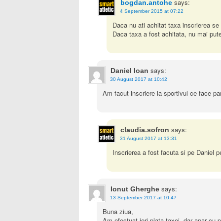
says:
bogdan.antohe
4 September 2015 at 07:22
Daca nu ati achitat taxa inscrierea s
Daca taxa a fost achitata, nu mai pute
says:
Daniel Ioan
30 August 2017 at 10:42
Am facut inscriere la sportivul ce face par
says:
claudia.sofron
31 August 2017 at 13:31
Inscrierea a fost facuta si pe Daniel pe
says:
Ionut Gherghe
13 September 2017 at 10:47
Buna ziua,
Am efectuat ieri plata taxei, dar apar cu p