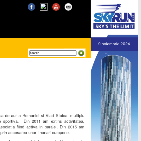
ipa de aur a Romaniei si Vlad Stoica, multiplu
 sportiva. Din 2011 am extins activitatea,
ociatia fiind activa in paralel. Din 2015 am
v prin accesarea unor finanari europene.