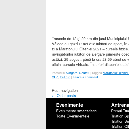
Traseele de 12 și 22 km din jurul Municipiulu
Vâlcea au găzduit azi 212 iubitori de sport, în
zi a Maratonului Olteniei 2021 – cursele fizice
învingătorilor iubitori de alergare primește coec
astăzi, 29 august, până la ora 23:59 când se v
oficial cursele virtuale. Înscrieri disponibile aic
Posted in
Alergare
,
Noutati
|
Tagged
Maratonul Oltenie
CEZ
,
trail run
|
Leave a comment
Post navigation
←
Older posts
Evenimente
Antren
Evenimente smartatletic
Primul Tria
Toate Evenimentele
Triatlon Sp
Triatlon S
Triatlon Ol