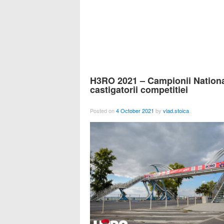
H3RO 2021 – Campionii National
castigatorii competitiei
Posted on
4 October 2021
by
vlad.stoica