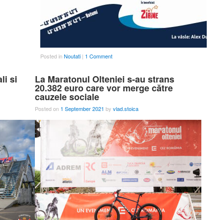
Posted in
Noutati
|
1 Comment
i si
La Maratonul Olteniei s-au strans
20.382 euro care vor merge către
cauzele sociale
Posted on
1 September 2021
by
vlad.stoica