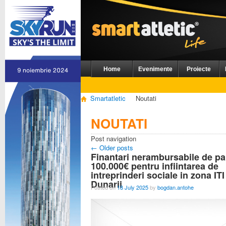
Home
Evenimente
Proiecte
Smartatletic
Noutati
NOUTATI
Post navigation
←
Older posts
Finantari nerambursabile de pa
100.000€ pentru infiintarea de
intreprinderi sociale in zona ITI
Dunarii
Posted on
18 July 2025
by
bogdan.antohe