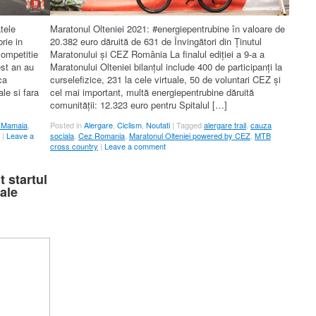
tele
Maratonul Olteniei 2021: #energiepentrubine în valoare de
rie in
20.382 euro dăruită de 631 de Învingători din Ținutul
ompetitie
Maratonului și CEZ România La finalul ediției a 9-a a
est an au
Maratonului Olteniei bilanțul include 400 de participanți la
ca
curselefizice, 231 la cele virtuale, 50 de voluntari CEZ și
le si fara
cel mai important, multă energiepentrubine dăruită
comunității: 12.323 euro pentru Spitalul […]
Mamaia
,
Posted in
Alergare
,
Ciclism
,
Noutati
|
Tagged
alergare trail
,
cauza
|
Leave a
sociala
,
Cez Romania
,
Maratonul Olteniei powered by CEZ
,
MTB
cross country
|
Leave a comment
t startul
 ale