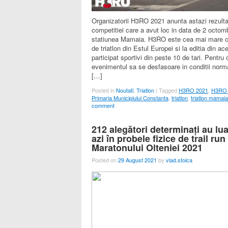
Organizatorii H3RO 2021 anunta astazi rezulta
competitiei care a avut loc in data de 2 octomb
statiunea Mamaia. H3RO este cea mai mare c
de triatlon din Estul Europei si la editia din ac
participat sportivi din peste 10 de tari. Pentru 
evenimentul sa se desfasoare in conditii norma
[…]
Posted in
Noutati
,
Triatlon
|
Tagged
H3RO 2021
,
H3RO 
Primaria Municipiului Constanta
,
triatlon
,
triatlon mamaia
comment
212 alegători determinați au lua
azi în probele fizice de trail run
Maratonului Olteniei 2021
Posted on
29 August 2021
by
vlad.stoica