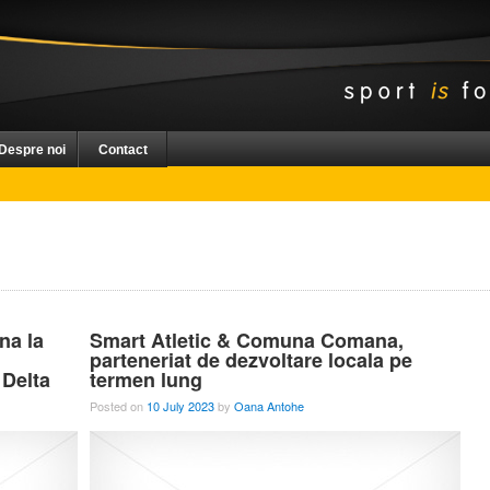
Despre noi
Contact
na la
Smart Atletic & Comuna Comana,
parteneriat de dezvoltare locala pe
 Delta
termen lung
Posted on
10 July 2023
by
Oana Antohe