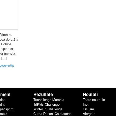
i Râmnicu
 cea de-a 2-a
. Echipa
hipieri și
or încheia
i […]
i powered by
ament
Rezultate
Noutati
tlon
Trichallenge Mamaia
Toate noutatile
rint
TriKids Challenge
Inot
uperSprint
WinterTri Challenge
Ciclism
impic
Cursa Dunarii Calarasene
Alergare