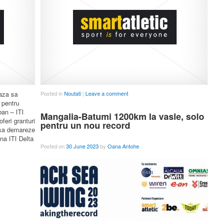
eaza sa
Posted in
Noutati
|
Leave a comment
 pentru
ban – ITI
Mangalia-Batumi 1200km la vasle, solo
feri granturi
pentru un nou record
 sa demareze
na ITI Delta
Posted on
30 June 2023
by
Oana Antohe