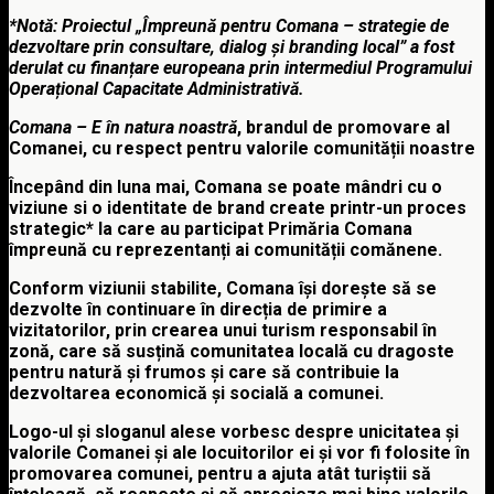
*Notă: Proiectul „Împreună pentru Comana – strategie de
dezvoltare prin consultare, dialog și branding local” a fost
derulat cu finanțare europeana prin intermediul Programului
Operațional Capacitate Administrativă.
Comana – E în natura noastră
, brandul de promovare al
Comanei, cu respect pentru valorile comunității noastre
Începând din luna mai, Comana se poate mândri
cu o
viziune si o identitate de
brand
create printr-un proces
strategic* la care au participat Primăria Comana
împreună cu reprezentanți ai comunității comănene.
Conform viziunii stabilite
,
Comana își dorește să se
dezvolte în continuare în direcția de primire a
vizitatorilor, prin crearea unui turism responsabil în
zonă, care să susțină
comunitatea locală cu dragoste
pentru natură și frumos și care să contribuie la
dezvoltarea economică și socială a comunei.
Logo-ul și sloganul alese vorbesc despre unicitatea și
valorile Comanei și ale locuitorilor ei și vor fi folosite în
promovarea comunei, pentru a ajuta atât turiștii să