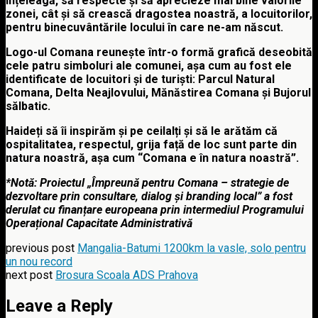
înțeleagă, să respecte și să aprecieze mai bine valorile
zonei,
cât și să crească dragostea noastră, a locuitorilor,
pentru binecuvântările locului în care ne-am născut
.
Logo-ul Comana
reunește într-o formă grafică deseobită
cele patru simboluri ale comunei, așa cum au fost ele
identificate de locuitori și de turiști: Parcul Natural
Comana, Delta Neajlovului, Mănăstirea Comana și Bujorul
sălbatic.
Haideți să îi inspirăm și pe ceilalți și să le arătăm că
ospitalitatea, respectul, grija față de loc sunt parte din
natura noastră, așa cum “Comana e în natura noastră”.
*Notă: Proiectul „Împreună pentru Comana – strategie de
dezvoltare prin consultare, dialog și branding local” a fost
derulat cu finanțare europeana prin intermediul Programului
Operațional Capacitate Administrativă
previous post
Mangalia-Batumi 1200km la vasle, solo pentru
un nou record
next post
Brosura Scoala ADS Prahova
Leave a Reply