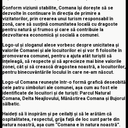
Conform viziunii stabilite
,
Comana își dorește să se
dezvolte în continuare în direcția de primire a
vizitatorilor, prin crearea unui turism responsabil în
zonă, care să susțină
comunitatea locală cu dragoste
pentru natură și frumos și care să contribuie la
dezvoltarea economică și socială a comunei.
Logo-ul și sloganul alese vorbesc despre unicitatea și
valorile Comanei și ale locuitorilor ei și vor fi folosite în
promovarea comunei, pentru a ajuta atât turiștii să
înțeleagă, să respecte și să aprecieze mai bine valorile
zonei,
cât și să crească dragostea noastră, a locuitorilor,
pentru binecuvântările locului în care ne-am născut
.
Logo-ul Comana
reunește într-o formă grafică deseobită
cele patru simboluri ale comunei, așa cum au fost ele
identificate de locuitori și de turiști: Parcul Natural
Comana, Delta Neajlovului, Mănăstirea Comana și Bujorul
sălbatic.
Haideți să îi inspirăm și pe ceilalți și să le arătăm că
ospitalitatea, respectul, grija față de loc sunt parte din
natura noastră, așa cum “Comana e în natura noastră”.