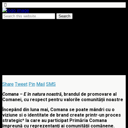
10 July 2023 • no comments
Smart Atletic & Comuna
Comana, parteneriat de
dezvoltare locala pe termen
lung
Share
Tweet
Pin
Mail
SMS
Comana – E în natura noastră
, brandul de promovare al
Comanei, cu respect pentru valorile comunității noastre
Începând din luna mai, Comana se poate mândri
cu o
viziune si o identitate de
brand
create printr-un proces
strategic* la care au participat Primăria Comana
împreună cu reprezentanți ai comunității comănene.