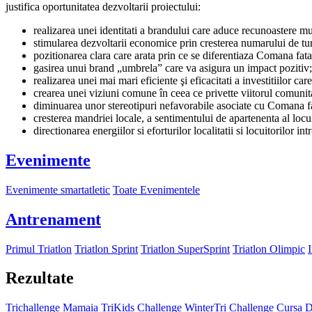
justifica oportunitatea dezvoltarii proiectului:
realizarea unei identitati a brandului care aduce recunoastere mul
stimularea dezvoltarii economice prin cresterea numarului de tur
pozitionarea clara care arata prin ce se diferentiaza Comana fata d
gasirea unui brand „umbrela” care va asigura un impact pozitiv;
realizarea unei mai mari eficiente şi eficacitati a investitiilor ca
crearea unei viziuni comune în ceea ce privette viitorul comunitat
diminuarea unor stereotipuri nefavorabile asociate cu Comana fa
cresterea mandriei locale, a sentimentului de apartenenta al locui
directionarea energiilor si eforturilor localitatii si locuitorilor
Evenimente
Evenimente smartatletic
Toate Evenimentele
Antrenament
Primul Triatlon
Triatlon Sprint
Triatlon SuperSprint
Triatlon Olimpic
Rezultate
Trichallenge Mamaia
TriKids Challenge
WinterTri Challenge
Cursa D