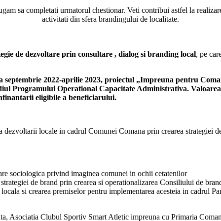
m sa completati urmatorul chestionar. Veti contribui astfel la realizarea u
activitati din sfera brandingului de localitate.
e de dezvoltare prin consultare , dialog si branding local
, pe car
a septembrie 2022-aprilie 2023, proiectul „Impreuna pentru Comana
diul Programului Operational Capacitate Administrativa. Valoarea to
inantarii eligibile a beneficiarului.
a dezvoltarii locale in cadrul Comunei Comana prin crearea strategiei de 
tare sociologica privind imaginea comunei in ochii cetatenilor
trategiei de brand prin crearea si operationalizarea Consiliului de bran
e locala si crearea premiselor pentru implementarea acesteia in cadrul Pa
nta, Asociatia Clubul Sportiv Smart Atletic impreuna cu Primaria Comana a