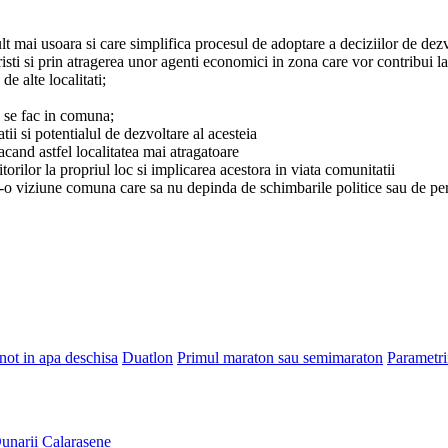
t mai usoara si care simplifica procesul de adoptare a deciziilor de dezvo
isti si prin atragerea unor agenti economici in zona care vor contribui l
e alte localitati;
re se fac in comuna;
ii si potentialul de dezvoltare al acesteia
cand astfel localitatea mai atragatoare
torilor la propriul loc si implicarea acestora in viata comunitatii
 intr-o viziune comuna care sa nu depinda de schimbarile politice sau de pe
Inot in apa deschisa
Duatlon
Primul maraton sau semimaraton
Parametri
unarii Calarasene