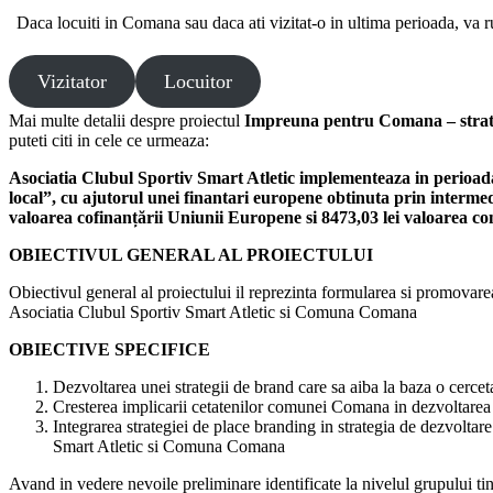
Daca locuiti in Comana sau daca ati vizitat-o in ultima perioada, va ruga
Vizitator
Locuitor
Mai multe detalii despre proiectul
Impreuna pentru Comana – strategi
puteti citi in cele ce urmeaza:
Asociatia Clubul Sportiv Smart Atletic implementeaza in perioad
local”, cu ajutorul unei finantari europene obtinuta prin interme
valoarea cofinanțării Uniunii Europene si 8473,03 lei valoarea conf
OBIECTIVUL GENERAL AL PROIECTULUI
Obiectivul general al proiectului il reprezinta formularea si promovare
Asociatia Clubul Sportiv Smart Atletic si Comuna Comana
OBIECTIVE SPECIFICE
Dezvoltarea unei strategii de brand care sa aiba la baza o cerce
Cresterea implicarii cetatenilor comunei Comana in dezvoltarea s
Integrarea strategiei de place branding in strategia de dezvoltar
Smart Atletic si Comuna Comana
Avand in vedere nevoile preliminare identificate la nivelul grupului ti