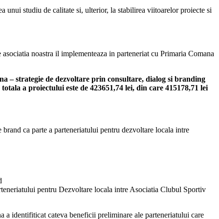
nui studiu de calitate si, ulterior, la stabilirea viitoarelor proiecte si
e asociatia noastra il implementeaza in parteneriat cu Primaria Comana
 – strategie de dezvoltare prin consultare, dialog si branding
tala a proiectului este de 423651,74 lei, din care 415178,71 lei
brand ca parte a parteneriatului pentru dezvoltare locala intre
d
rteneriatului pentru Dezvoltare locala intre Asociatia Clubul Sportiv
 identifiticat cateva beneficii preliminare ale parteneriatului care