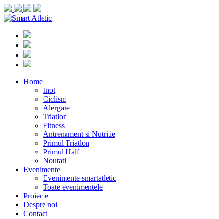
Home
Inot
Ciclism
Alergare
Triatlon
Fitness
Antrenament si Nutritie
Primul Triatlon
Primul Half
Noutati
Evenimente
Evenimente smartatletic
Toate evenimentele
Proiecte
Despre noi
Contact