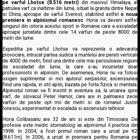
pe varful Lhotse (8.516 metri)
din masivul Himalaya, al
patrulea varf ca inaltime din lume, situat la granita dintre Nepal
si China, aproape de varful Everest, stabilind astfel
o noua
premiera in alpinismul romanesc
. Horia va deveni astfel
singurul din istoria acestui sport in Romania care a escaladat
aproape jumatate dintre cele 14 varfuri de peste 8000 de
metri din lume.
Expeditia pe varful Lhotse va reprezenta o adevarata
provocare, intrucat partea sudica a muntelui are pereti verticali
de 4000 de metri, fiind una dintre cele mai periculoase regiuni
de escaladat din lume, la care s-au incumetat doar
profesionistii in alpinism. De asemenea, Horia nu va folosi
oxigen suplimentar si nici ajutorul serpasilor, ascensiunea
fiind una rapida, in stil aplin, bazata pe forta fizica si mentala.
Alpinistul roman va fi insotit in aventura sa, la urcarea spre
varf, de slovacul Peter Hamor, care are in palmares zece
varfuri de peste opt mii de metri si de romanul Justin
Ionescu, experimentat in escalada si ascensiuni tehnice.
Horia Colibasanu are 32 de ani si este din Timisoara. De
profesie este medic stomatolog iar alpinismul il practica din
1998. In 2004, a fost primul roman care a urcat pe K2
(8.611m). In 2006, a urcat in premiera pentru Romania pe