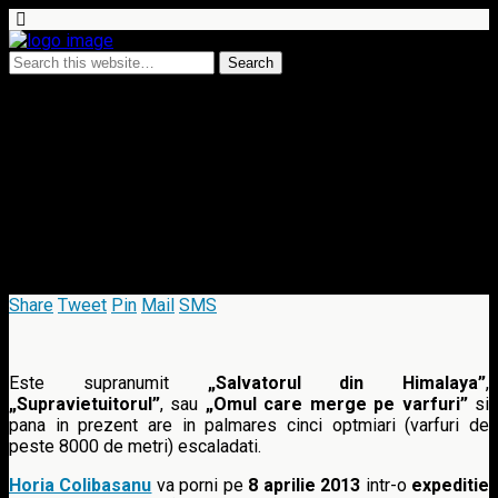
8 April 2013 • no comments
Horia Colibasanu se pregateste
pentru a cincea premiera
romaneasca in alpinism
Share
Tweet
Pin
Mail
SMS
Este supranumit
„Salvatorul din Himalaya”
,
„Supravietuitorul”
, sau
„Omul care merge pe varfuri”
si
pana in prezent are in palmares cinci optmiari (varfuri de
peste 8000 de metri) escaladati.
Horia Colibasanu
va porni pe
8 aprilie 2013
intr-o
expeditie