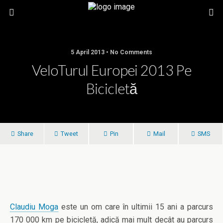
5 April 2013 • No Comments
VeloTurul Europei 2013 Pe
Bicicletă
Share
Tweet
Pin
Mail
SMS
Claudiu Moga
este un om care în ultimii 15 ani a parcurs
170 000 km pe bicicletă, adică mai mult decât au parcurs