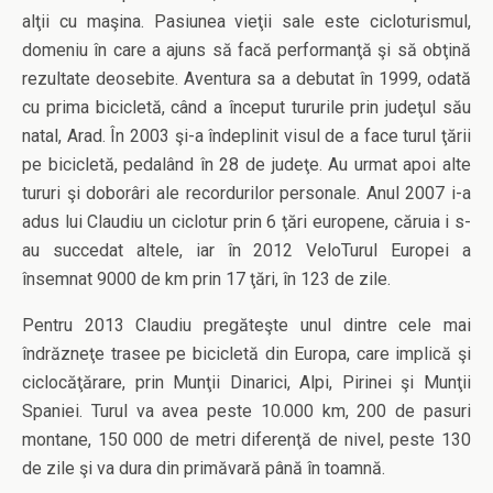
alţii cu maşina. Pasiunea vieţii sale este cicloturismul,
domeniu în care a ajuns să facă performanţă şi să obţină
rezultate deosebite. Aventura sa a debutat în 1999, odată
cu prima bicicletă, când a început tururile prin judeţul său
natal, Arad. În 2003 şi-a îndeplinit visul de a face turul ţării
pe bicicletă, pedalând în 28 de judeţe. Au urmat apoi alte
tururi şi doborâri ale recordurilor personale. Anul 2007 i-a
adus lui Claudiu un ciclotur prin 6 ţări europene, căruia i s-
au succedat altele, iar în 2012 VeloTurul Europei a
însemnat 9000 de km prin 17 ţări, în 123 de zile.
Pentru 2013 Claudiu pregăteşte unul dintre cele mai
îndrăzneţe trasee pe bicicletă din Europa, care implică şi
ciclocăţărare, prin Munţii Dinarici, Alpi, Pirinei şi Munţii
Spaniei. Turul va avea peste 10.000 km, 200 de pasuri
montane, 150 000 de metri diferenţă de nivel, peste 130
de zile şi va dura din primăvară până în toamnă.