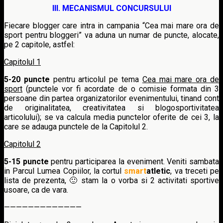
III. MECANISMUL CONCURSULUI
Fiecare blogger care intra in campania “Cea mai mare ora de
sport pentru bloggeri” va aduna un numar de puncte, alocate,
pe 2 capitole, astfel:
Capitolul 1
5-20 puncte
pentru articolul pe tema
Cea mai mare ora de
sport
(punctele vor fi acordate de o comisie formata din 3
persoane din partea organizatorilor evenimentului, tinand cont
de originalitatea, creativitatea si blogosportivitatea
articolului); se va calcula media punctelor oferite de cei 3, la
care se adauga punctele de la Capitolul 2.
Capitolul 2
5-15 puncte
pentru participarea la eveniment. Veniti sambata
in Parcul Lumea Copiilor, la cortul
smart
at
letic
, va treceti pe
lista de prezenta, 🙂 stam la o vorba si 2 activitati sportive
usoare, ca de vara.
—————————————