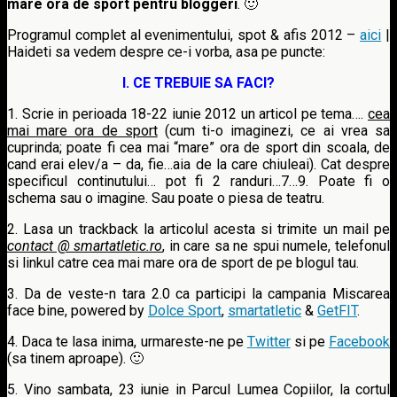
mare ora de sport pentru bloggeri
. 🙂
Programul complet al evenimentului, spot & afis 2012 –
aici
|
Haideti sa vedem despre ce-i vorba, asa pe puncte:
I. CE TREBUIE SA FACI?
1. Scrie in perioada 18-22 iunie 2012 un articol pe tema….
cea
mai mare ora de sport
(cum ti-o imaginezi, ce ai vrea sa
cuprinda; poate fi cea mai “mare” ora de sport din scoala, de
cand erai elev/a – da, fie…aia de la care chiuleai). Cat despre
specificul continutului… pot fi 2 randuri…7…9. Poate fi o
schema sau o imagine. Sau poate o piesa de teatru.
2. Lasa un trackback la articolul acesta si trimite un mail pe
contact @ smartatletic.ro
, in care sa ne spui numele, telefonul
si linkul catre cea mai mare ora de sport de pe blogul tau.
3. Da de veste-n tara 2.0 ca participi la campania Miscarea
face bine, powered by
Dolce Sport
,
smartatletic
&
GetFIT
.
4. Daca te lasa inima, urmareste-ne pe
Twitter
si pe
Facebook
(sa tinem aproape). 🙂
5. Vino sambata, 23 iunie in Parcul Lumea Copiilor, la cortul