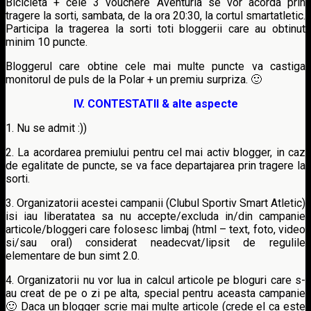
Bicicleta + cele 3 vouchere Aventuria se vor acorda prin
tragere la sorti, sambata, de la ora 20:30, la cortul smartatletic.
Participa la tragerea la sorti toti bloggerii care au obtinut
minim 10 puncte.
Bloggerul care obtine cele mai multe puncte va castiga
monitorul de puls de la Polar + un premiu surpriza. 🙂
IV. CONTESTATII
& alte aspecte
1. Nu se admit :))
2. La acordarea premiului pentru cel mai activ blogger, in caz
de egalitate de puncte, se va face departajarea prin tragere la
sorti.
3. Organizatorii acestei campanii (Clubul Sportiv Smart Atletic)
isi iau liberatatea sa nu accepte/excluda in/din campanie
articole/bloggeri care folosesc limbaj (html – text, foto, video
si/sau oral) considerat neadecvat/lipsit de regulile
elementare de bun simt 2.0.
4. Organizatorii nu vor lua in calcul articole pe bloguri care s-
au creat de pe o zi pe alta, special pentru aceasta campanie
🙂 Daca un blogger scrie mai multe articole (crede el ca este