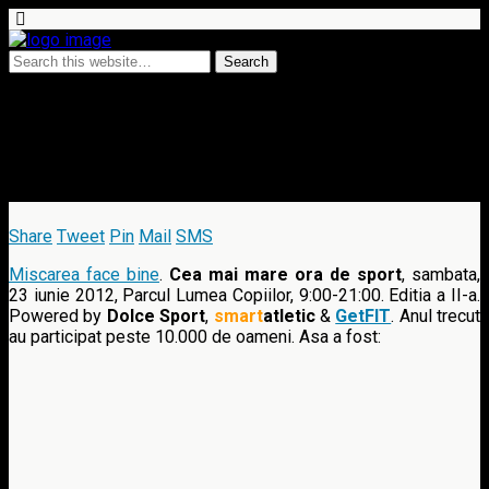
18 June 2012 • 28 comments
Cea mai mare ora de sport…
pentru bloggeri
Share
Tweet
Pin
Mail
SMS
Miscarea face bine
.
Cea mai mare ora de sport
, sambata,
23 iunie 2012, Parcul Lumea Copiilor, 9:00-21:00. Editia a II-a.
Powered by
Dolce Sport
,
smart
atletic
&
GetFIT
. Anul trecut
au participat peste 10.000 de oameni. Asa a fost: