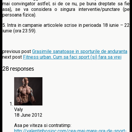
mai convingator astfel; si de ce nu, pe buna dreptate sa fie
asa), se va considera o singura interventie/punctare (pe
persoana fizica).
5. Intra in campanie articolele scrise in perioada 18 iunie – 22
iunie (ora 23:59).
previous post
Grasimile sanatoase in sporturile de anduranta
next post
Fitness urban. Cum sa faci sport (si) fara sa vrei
28 responses
Valy
18 June 2012
Asa pe viteza si contratimp:
http://valentinbosioc.com/cea-mai-mare-ora-de-sport-