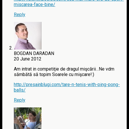
miscarea-face-bine/
Reply
BOGDAN DARADAN
20 June 2012
Am intrat in competiţie de dragul mişcării…Ne vdm
sămbătă să topim Soarele cu mişcare!:)
http://presainblugi.com/tare-n-tenis-with-ping-pong-
balls/
Reply