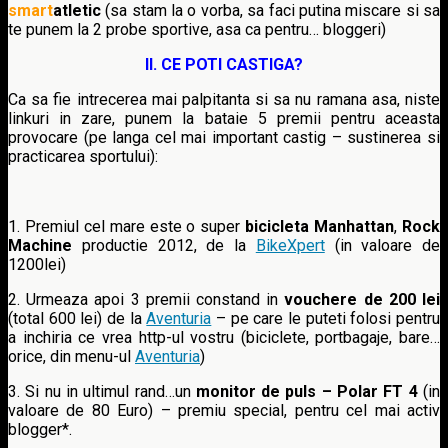
smart
atletic
(sa stam la o vorba, sa faci putina miscare si sa
te punem la 2 probe sportive, asa ca pentru… bloggeri)
II. CE POTI CASTIGA?
Ca sa fie intrecerea mai palpitanta si sa nu ramana asa, niste
linkuri in zare, punem la bataie 5 premii pentru aceasta
provocare (pe langa cel mai important castig – sustinerea si
practicarea sportului):
1. Premiul cel mare este o super
bicicleta Manhattan
,
Rock
Machine
productie 2012, de la
BikeXpert
(in valoare de
1200lei)
2. Urmeaza apoi 3 premii constand in
vouchere de 200 lei
(total 600 lei) de la
Aventuria
– pe care le puteti folosi pentru
a inchiria ce vrea http-ul vostru (biciclete, portbagaje, bare…
orice, din menu-ul
Aventuria
)
3. Si nu in ultimul rand…un
monitor de puls – Polar FT 4
(in
valoare de 80 Euro) – premiu special, pentru cel mai activ
blogger*.