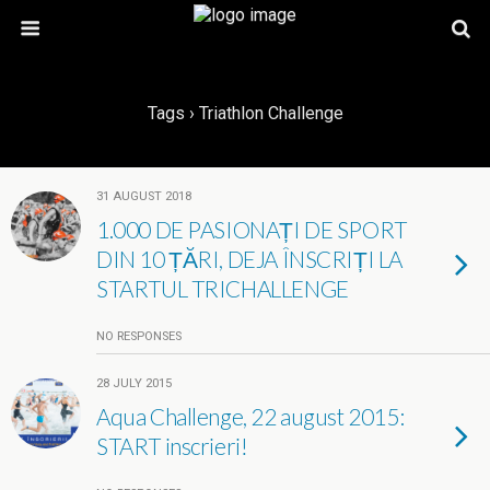
Tags › Triathlon Challenge
31 AUGUST 2018
1.000 DE PASIONAȚI DE SPORT
DIN 10 ȚĂRI, DEJA ÎNSCRIȚI LA
STARTUL TRICHALLENGE
NO RESPONSES
28 JULY 2015
Aqua Challenge, 22 august 2015:
START inscrieri!