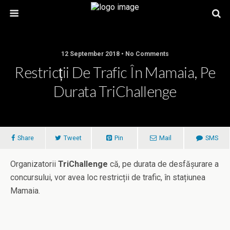
12 September 2018 • No Comments
Restricții De Trafic În Mamaia, Pe
Durata TriChallenge
Share
Tweet
Pin
Mail
SMS
Organizatorii
TriChallenge
că, pe durata de desfășurare a
concursului, vor avea loc restricții de trafic, în stațiunea
Mamaia.