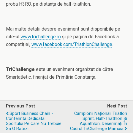
proba H3RO, pe distanța de half-triathlon.
Mai multe detalii despre eveniment sunt disponibile pe
site-ul
www.trichallenge.ro
și pe pagina de Facebook a
competiției,
www.facebook.com/TriathlonChallenge
.
TriChallenge
este un eveniment organizat de către
Smartatletic, finanțat de Primăria Constanța.
Previous Post
Next Post
Sport Business Chain -
Campionii Naționali Triatlon
Conferinta Dedicata
Sprint, Half-Triathlon Și
Sportului Pe Care Nu Trebuie
Aquathlon, Desemnați În
Sa O Ratezi
Cadrul TriChallenge Mamaia