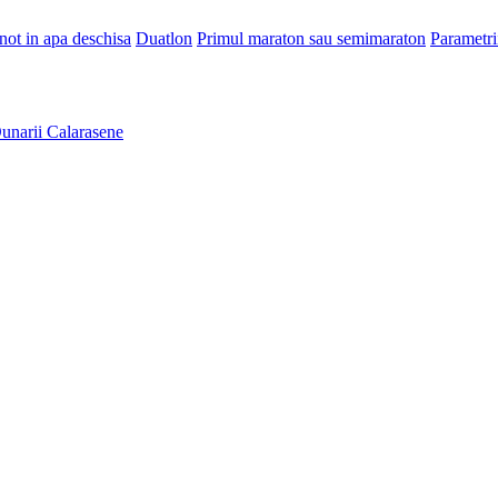
Inot in apa deschisa
Duatlon
Primul maraton sau semimaraton
Parametri
unarii Calarasene