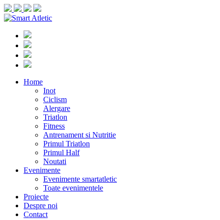
Home
Inot
Ciclism
Alergare
Triatlon
Fitness
Antrenament si Nutritie
Primul Triatlon
Primul Half
Noutati
Evenimente
Evenimente smartatletic
Toate evenimentele
Proiecte
Despre noi
Contact