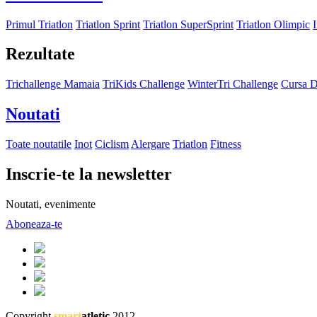
Primul Triatlon
Triatlon Sprint
Triatlon SuperSprint
Triatlon Olimpic
Rezultate
Trichallenge Mamaia
TriKids Challenge
WinterTri Challenge
Cursa D
Noutati
Toate noutatile
Inot
Ciclism
Alergare
Triatlon
Fitness
Inscrie-te la newsletter
Noutati, evenimente
Aboneaza-te
Copyright
smart
atletic
2012