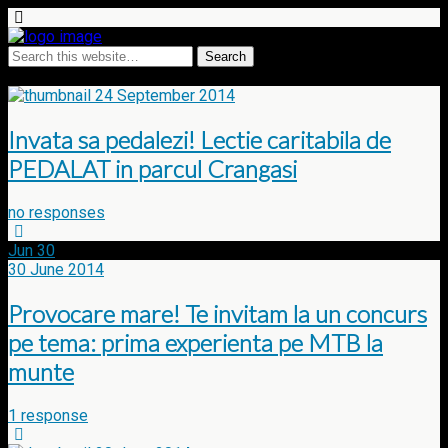
Tags › Maratonul Transilvaniei
24 September 2014
Invata sa pedalezi! Lectie caritabila de
PEDALAT in parcul Crangasi
no responses
Jun
30
30 June 2014
Provocare mare! Te invitam la un concurs
pe tema: prima experienta pe MTB la
munte
1 response