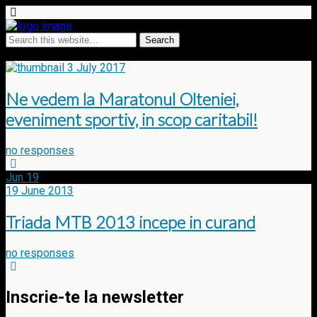
Tags › cross country
3 July 2017
Ne vedem la Maratonul Olteniei,
eveniment sportiv, in scop caritabil!
no responses
Jun
19
19 June 2013
Triada MTB 2013 incepe in curand
no responses
Inscrie-te la newsletter