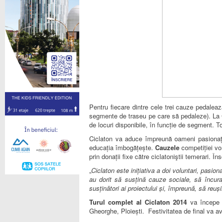
Pentru fiecare dintre cele trei cauze pedalea
segmente de traseu pe care să pedaleze). La Cic
de locuri disponibile, în funcție de segment. To
Ciclaton va aduce împreună oameni pasionați 
educația îmbogățește.
Cauzele
competiției vor
prin donații fixe către ciclatoniştii temerari. Î
„
Ciclaton este inițiativa a doi voluntari, pasion
au dorit să susțină cauze sociale, să încur
susținători ai proiectului și, împreună, să reu
Turul complet al Ciclaton 2014
va începe ș
Gheorghe, Ploiești. Festivitatea de final va a