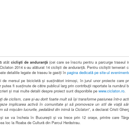
ză atât
ciclişti de anduranţă
(cei care se înscriu pentru a parcurge traseul in
laton 2014 s-au alăturat 14 cicliști de anduranță. Pentru cicliștii temerari ca
ate detaliile legate de traseu le gasiți în
pagina dedicată pe site-ul evenimentu
de mersul pe bicicletă și susținători inimoși, în jurul unor proiecte care p
 putea fi susținute de către publicul larg prin contribuţii raportate la numărul bă
nscrieri și mai multe detalii despre proiect sunt disponibile pe
www.ciclaton.ro
.
ați de ciclism, care și-au dorit foarte mult să își transforme pasiunea într-o act
ajeze implicarea activă în comunitate și să promoveze un stil de viață s
șim să mișcăm lucrurile, pedalând din inimă la Ciclaton
”, a declarat Cristi Ghe
i se va încheia în București și va trece prin 12 orașe, printre care Târg
vea loc la Roaba de Cultură din Parcul Herăstrau.