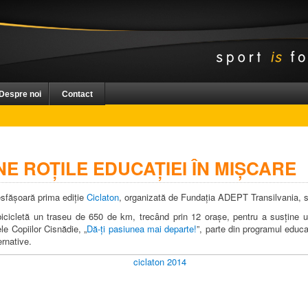
Despre noi
Contact
NE ROȚILE EDUCAȚIEI ÎN MIȘCARE
esfășoară prima ediție
Ciclaton
, organizată de Fundația ADEPT Transilvania,
 bicicletă un traseu de 650 de km, trecând prin 12 orașe, pentru a susține 
le Copiilor Cisnădie, „
Dă-ți pasiunea mai departe!
”, parte din programul educa
ernative.