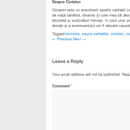
Despre Ciclaton
Ciclaton este un eveniment sportiv caritabil c
de viață sănătos, dinamic și care vrea să dea
bicicletă și susținători inimoși, în jurul uno
donații și a evenimentului vor fi alocate cauze
Tagged
bicicleta
,
cauza caritabila
,
ciclaton
,
cic
←
Previous
Next
→
Leave a Reply
Your email address will not be published.
Requ
Comment
*