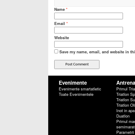
Name
*
Email
*
Website
Save my name, email, and website in thi
Evenimente
Antren
Evenimente smartatletic
Primul Tria
Toate Evenimentele
Triatlon Sp
Triatlon S
Triatlon Ol
Inot in ap
Duatlon
Primul ma
semimarat
Parametrii