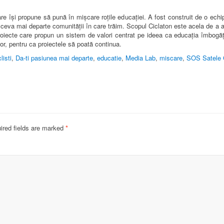
are își propune să pună în mișcare roțile educației. A fost construit de o echi
 ceva mai departe comunității în care trăim. Scopul Ciclaton este acela de 
r proiecte care propun un sistem de valori centrat pe ideea ca educația îmbo
lor, pentru ca proiectele să poată continua.
listi
,
Da-ti pasiunea mai departe
,
educatie
,
Media Lab
,
miscare
,
SOS Satele C
ired fields are marked
*