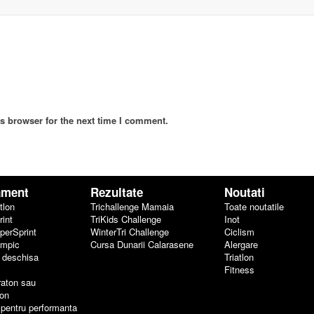
s browser for the next time I comment.
ament
Rezultate
Noutati
tlon
Trichallenge Mamaia
Toate noutatile
rint
TriKids Challenge
Inot
uperSprint
WinterTri Challenge
Ciclism
impic
Cursa Dunarii Calarasene
Alergare
a deschisa
Triatlon
Fitness
raton sau
on
 pentru performanta