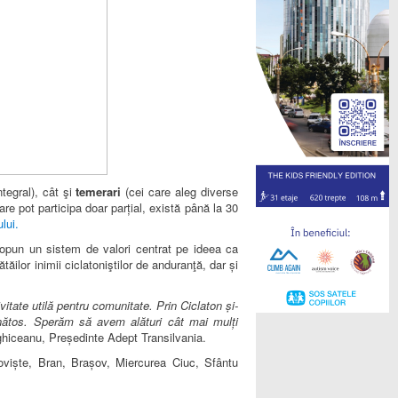
tegral), cât şi
temerari
(cei care aleg diverse
re pot participa doar parțial, există până la 30
lui.
ropun un sistem de valori centrat pe ideea ca
tăilor inimii ciclatoniştilor de anduranţă, dar și
ivitate utilă pentru comunitate. Prin Ciclaton și-
ănătos. Sperăm să avem alături cât mai mulți
rghiceanu, Președinte Adept Transilvania.
oviște, Bran, Brașov, Miercurea Ciuc, Sfântu