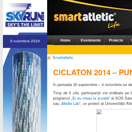
Home
Evenimente
Proiecte
Smartatletic
CICLATON 2014 – PU
În perioada 30 septembrie – 4 octombrie se d
Timp de 5 zile, participanții vor străbate pe
programul „
Și eu vreau la școală
” al SOS Sate
sau „
Media Lab
”, un proiect al Universității Alt