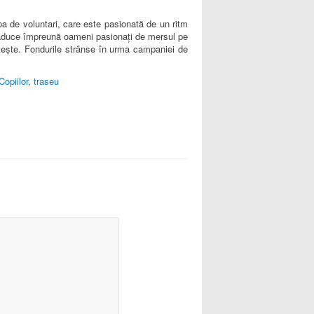
pa de voluntari, care este pasionată de un ritm
a aduce împreună oameni pasionați de mersul pe
gățește. Fondurile strânse în urma campaniei de
opiilor
,
traseu