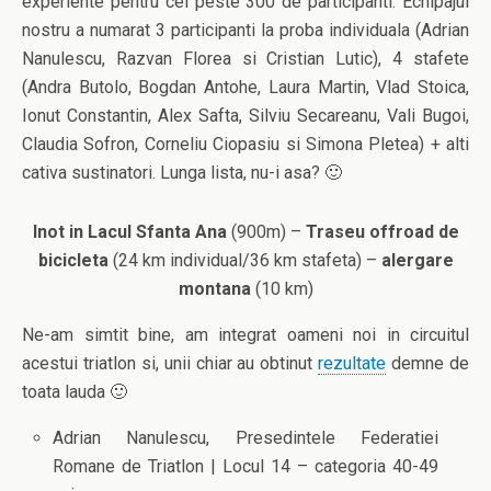
experiente pentru cei peste 300 de participanti. Echipajul
nostru a numarat 3 participanti la proba individuala (Adrian
Nanulescu, Razvan Florea si Cristian Lutic), 4 stafete
(Andra Butolo, Bogdan Antohe, Laura Martin, Vlad Stoica,
Ionut Constantin, Alex Safta, Silviu Secareanu, Vali Bugoi,
Claudia Sofron, Corneliu Ciopasiu si Simona Pletea) + alti
cativa sustinatori. Lunga lista, nu-i asa? 🙂
Inot in Lacul Sfanta Ana
(900m) –
Traseu offroad de
bicicleta
(24 km individual/36 km stafeta) –
alergare
montana
(10 km)
Ne-am simtit bine, am integrat oameni noi in circuitul
acestui triatlon si, unii chiar au obtinut
rezultate
demne de
toata lauda 🙂
Adrian Nanulescu, Presedintele Federatiei
Romane de Triatlon | Locul 14 – categoria 40-49