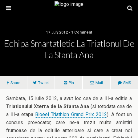
17 July 2012 • 1 Comment
Echipa Smartatletic La Triatlonul De
La Sfanta Ana
Share
Tweet
Pin
Mail
SMS
Sambata, 15 iulie 2012, a avut loc cea de a III-a editie a
Triatlonului Xterra de la Sfanta Ana
(si totodata cea de
a III-a etapa
Bioeel Triathlon Grand Prix 2012
). A fost un
concurs provocator, care ne-a trezit multe amintiri
frumoase de la editiile anterioare si care a creat noi