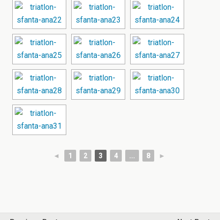
◄
1
2
3
4
...
8
►