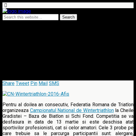
1 March 2016 • no comments
Campionatul National de
WinterTriathlon de la Cheile
Gradistei, 13 martie 2016
Share
Tweet
Pin
Mail
SMS
Pentru al doilea an consecutiv, Federatia Romana de Triatlon
organizeaza
Campionatul National de Wintertriathlon
la Cheile
Gradistei – Baza de Biatlon si Schi Fond. Competitia se va
desfasura in data de 13 martie si este deschisa atat
sportivilor profesionisti, cat si celor amatori. Cele 3 probe pe
care trebuie sa le parcurga participantii sunt: alergare,