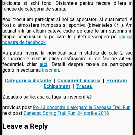
bicicleta si schi fond. Distantele pentru fiecare difera in
functie de categoria de varsta.
Anul trecut am participat si noi ca spectatori si sustinatori. A
fost o atmosfera frumoasa si sportiva (bineinteles 🙂 ). Am
adunat intr-un album cateva cadre pe care le-am susprins in
timpul concursului si pe care le puteti descoperi pe
pagina
noastra de facebook
.
Va puteti inscrie la individual sau in stafeta de cate 2 sau
3. Inscrierile sunt in plina desfasurare si se fac pe site-ul
federatiei, chiar
aici
.
Detalii despre taxele de participare
gasiti in sectiunea
Inscrieri
.
Categorii si distante
|
Concurenti inscrisi
|
Program
|
Echipament
|
Traseu
Zapada o sa fie, asa ca fuga la inscrieri! 😉
previous post
Pe 13 decembrie alergam la Baneasa Trail Run
next post
Baneasa Spring Trail Run: 24 aprilie 2016
Leave a Reply