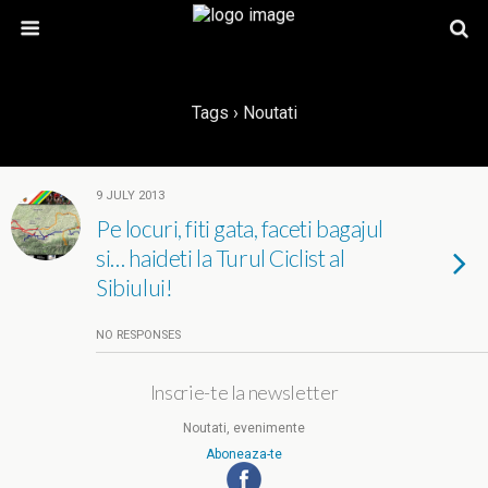
Tags › Noutati
9 JULY 2013
Pe locuri, fiti gata, faceti bagajul
si… haideti la Turul Ciclist al
Sibiului!
NO RESPONSES
Inscrie-te la newsletter
Noutati, evenimente
Aboneaza-te