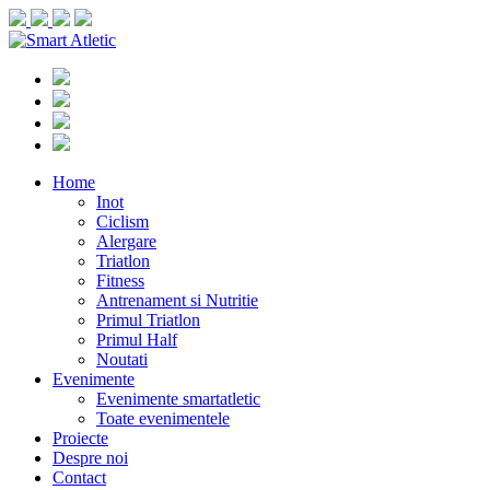
Home
Inot
Ciclism
Alergare
Triatlon
Fitness
Antrenament si Nutritie
Primul Triatlon
Primul Half
Noutati
Evenimente
Evenimente smartatletic
Toate evenimentele
Proiecte
Despre noi
Contact