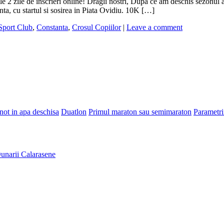
ele 2 zile de inscrieri online! Dragii nostri, Dupa ce am deschis sezon
nta, cu startul si sosirea in Piata Ovidiu. 10K […]
Sport Club
,
Constanta
,
Crosul Copiilor
|
Leave a comment
Inot in apa deschisa
Duatlon
Primul maraton sau semimaraton
Parametri
unarii Calarasene