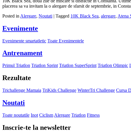
10K Black Sea, doua zile de miscare si distractie in Constanta. Ultim
placerea sa va invitam la o alergare de sfarsit de septembrie, in Consta
Posted in
Alergare
,
Noutati
|
Tagged
10K Black Sea
,
alergare
,
Atena 
Evenimente
Evenimente smartatletic
Toate Evenimentele
Antrenament
Primul Triatlon
Triatlon Sprint
Triatlon SuperSprint
Triatlon Olimpic
Rezultate
Trichallenge Mamaia
TriKids Challenge
WinterTri Challenge
Cursa D
Noutati
Toate noutatile
Inot
Ciclism
Alergare
Triatlon
Fitness
Inscrie-te la newsletter