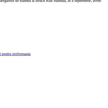
ul alergarilor de toamna la Beach Run Mamaia, in 4 septembrie, avem
i pentru performanta