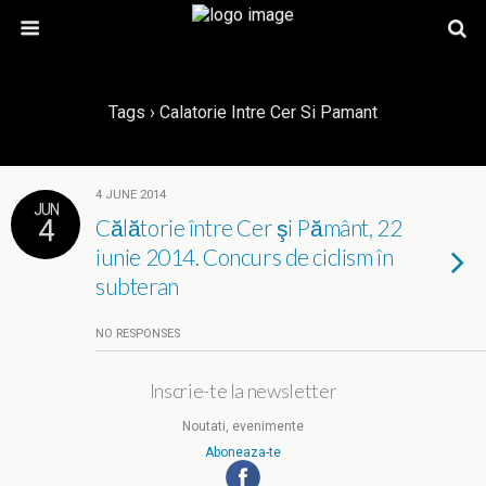
Tags › Calatorie Intre Cer Si Pamant
4 JUNE 2014
JUN
4
Călătorie între Cer şi Pământ, 22
iunie 2014. Concurs de ciclism în
subteran
NO RESPONSES
Inscrie-te la newsletter
Noutati, evenimente
Aboneaza-te