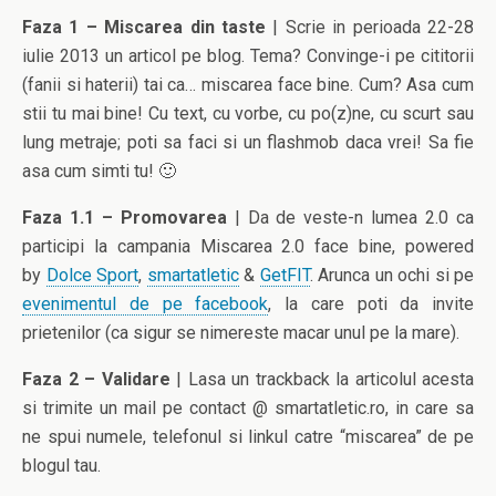
Faza 1 – Miscarea din taste
| Scrie in perioada 22-28
iulie 2013 un articol pe blog. Tema? Convinge-i pe cititorii
(fanii si haterii) tai ca… miscarea face bine. Cum? Asa cum
stii tu mai bine! Cu text, cu vorbe, cu po(z)ne, cu scurt sau
lung metraje; poti sa faci si un flashmob daca vrei! Sa fie
asa cum simti tu! 🙂
Faza 1.1 – Promovarea
| Da de veste-n lumea 2.0 ca
participi la campania Miscarea 2.0 face bine, powered
by
Dolce Sport
,
smartatletic
&
GetFIT
. Arunca un ochi si pe
evenimentul de pe facebook
, la care poti da invite
prietenilor (ca sigur se nimereste macar unul pe la mare).
Faza 2 – Validare
| Lasa un trackback la articolul acesta
si trimite un mail pe contact @ smartatletic.ro, in care sa
ne spui numele, telefonul si linkul catre “miscarea” de pe
blogul tau.