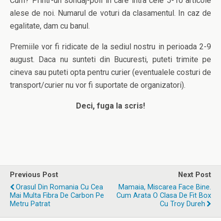
Cum? Printr-un sondaj-poll in care intra cele 5-10 articole
alese de noi. Numarul de voturi da clasamentul. In caz de
egalitate, dam cu banul.
Premiile vor fi ridicate de la sediul nostru in perioada 2-9
august. Daca nu sunteti din Bucuresti, puteti trimite pe
cineva sau puteti opta pentru curier (eventualele costuri de
transport/curier nu vor fi suportate de organizatori).
Deci, fuga la scris!
Previous Post
Next Post
Orasul Din Romania Cu Cea
Mamaia, Miscarea Face Bine.
Mai Multa Fibra De Carbon Pe
Cum Arata O Clasa De Fit Box
Metru Patrat
Cu Troy Dureh