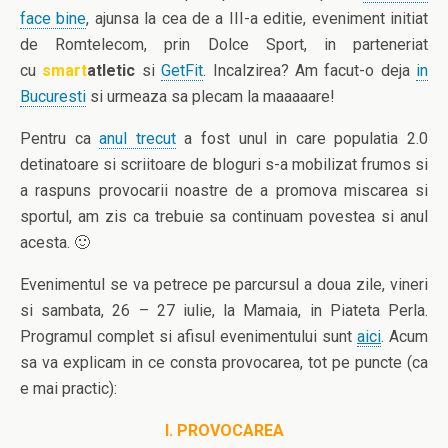
face bine
, ajunsa la cea de a III-a editie, eveniment initiat
de Romtelecom, prin Dolce Sport, in parteneriat
cu
smart
atletic
si
GetFit
. Incalzirea? Am facut-o deja
in
Bucuresti
si urmeaza sa plecam la maaaaare!
Pentru ca
anul trecut
a fost unul in care populatia 2.0
detinatoare si scriitoare de bloguri s-a mobilizat frumos si
a raspuns provocarii noastre de a promova miscarea si
sportul, am zis ca trebuie sa continuam povestea si anul
acesta. 🙂
Evenimentul se va petrece pe parcursul a doua zile, vineri
si sambata, 26 – 27 iulie, la Mamaia, in Piateta Perla.
Programul complet si afisul evenimentului sunt
aici
. Acum
sa va explicam in ce consta provocarea, tot pe puncte (ca
e mai practic):
I. PROVOCAREA