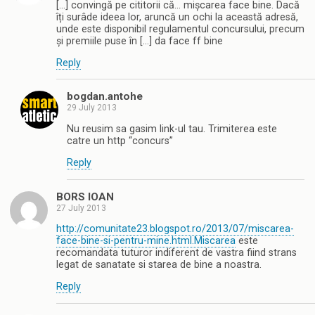
[…] convingă pe cititorii că… mișcarea face bine. Dacă
îți surâde ideea lor, aruncă un ochi la această adresă,
unde este disponibil regulamentul concursului, precum
și premiile puse în […] da face ff bine
Reply
bogdan.antohe
29 July 2013
Nu reusim sa gasim link-ul tau. Trimiterea este
catre un http “concurs”
Reply
BORS IOAN
27 July 2013
http://comunitate23.blogspot.ro/2013/07/miscarea-
face-bine-si-pentru-mine.html.Miscarea
este
recomandata tuturor indiferent de vastra fiind strans
legat de sanatate si starea de bine a noastra.
Reply