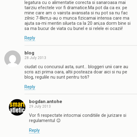
legatura cu o alimentatie corecta si sanaroasa mai
tairziu efectele vor fi dramatice.Ma pot da ca ex. pe
mine care am o vairsta avansata si nu pot sa nu fac
zilnic 7-8km,s-au o munca fizicamai intensa care ma
ajuta sa-mi mentin silueta ca la 20 ani,sa dorm bine si
sa ma bucur de viata cu bunel e si relele ei ocazii!
Reply
blog
28 July 2013
ciudat cu concursul asta, sunt… bloggeri unii care au
scris azi prima oara, altii posteaza doar aici si nu pe
blog, regulile nu sunt pentru toti?
Reply
bogdan.antohe
29 July 2013
Vor fi respectate intocmai conditiile de jurizare si
regulamentul 😉
Reply