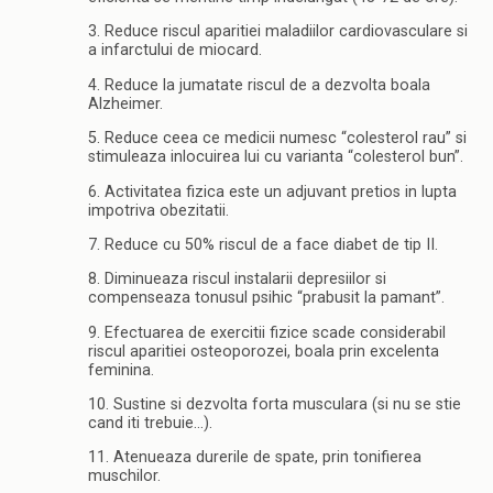
3. Reduce riscul aparitiei maladiilor cardiovasculare si
a infarctului de miocard.
4. Reduce la jumatate riscul de a dezvolta boala
Alzheimer.
5. Reduce ceea ce medicii numesc “colesterol rau” si
stimuleaza inlocuirea lui cu varianta “colesterol bun”.
6. Activitatea fizica este un adjuvant pretios in lupta
impotriva obezitatii.
7. Reduce cu 50% riscul de a face diabet de tip II.
8. Diminueaza riscul instalarii depresiilor si
compenseaza tonusul psihic “prabusit la pamant”.
9. Efectuarea de exercitii fizice scade considerabil
riscul aparitiei osteoporozei, boala prin excelenta
feminina.
10. Sustine si dezvolta forta musculara (si nu se stie
cand iti trebuie…).
11. Atenueaza durerile de spate, prin tonifierea
muschilor.