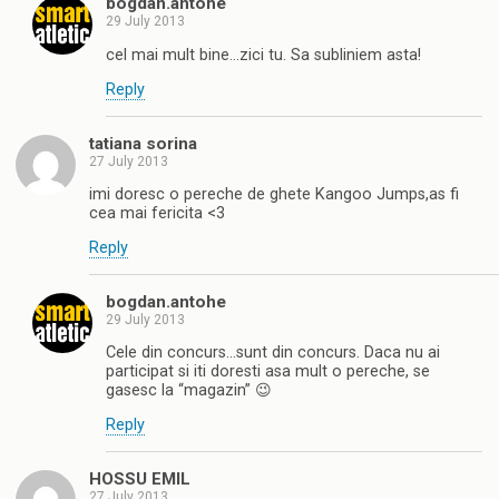
bogdan.antohe
29 July 2013
cel mai mult bine…zici tu. Sa subliniem asta!
Reply
tatiana sorina
27 July 2013
imi doresc o pereche de ghete Kangoo Jumps,as fi
cea mai fericita <3
Reply
bogdan.antohe
29 July 2013
Cele din concurs…sunt din concurs. Daca nu ai
participat si iti doresti asa mult o pereche, se
gasesc la “magazin” 😉
Reply
HOSSU EMIL
27 July 2013