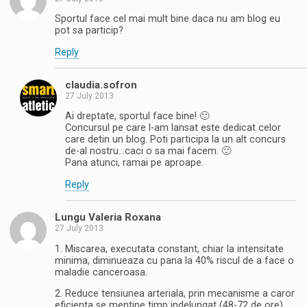
Sportul face cel mai mult bine daca nu am blog eu
pot sa particip?
Reply
claudia.sofron
27 July 2013
Ai dreptate, sportul face bine! 🙂
Concursul pe care l-am lansat este dedicat celor
care detin un blog. Poti participa la un alt concurs
de-al nostru…caci o sa mai facem. 🙂
Pana atunci, ramai pe aproape.
Reply
Lungu Valeria Roxana
27 July 2013
1. Miscarea, executata constant, chiar la intensitate
minima, diminueaza cu pana la 40% riscul de a face o
maladie canceroasa.
2. Reduce tensiunea arteriala, prin mecanisme a caror
eficienta se mentine timp indelungat (48-72 de ore).