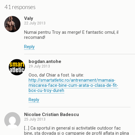
41 responses
Valy
22 July 2013
Numai pentru Troy as merge! E fantastic omul, il
recomand!
Reply
bogdan.antohe
29 July 2013
Ooo, da! Chiar a fost. Ia uite:
http://smartatletic.ro/antrenament/mamaia-
miscarea-face-bine-cum-arata-o-clasa-de-fit-
box-cu-troy-dureh
Reply
Nicolae Cristian Badescu
25 July 2013
[…] Ca sportul in general si activitatile outdoor fac
bine, sta dovada si o campanie de profil aflata in plina