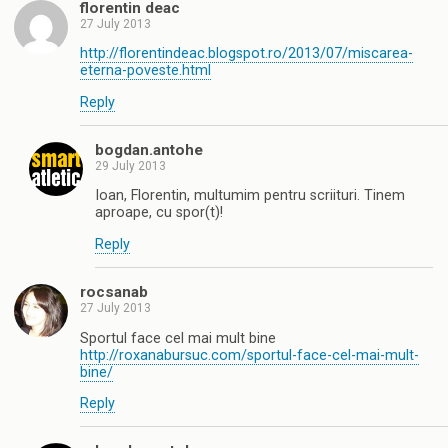
florentin deac
27 July 2013
http://florentindeac.blogspot.ro/2013/07/miscarea-
eterna-poveste.html
Reply
bogdan.antohe
29 July 2013
Ioan, Florentin, multumim pentru scriituri. Tinem
aproape, cu spor(t)!
Reply
rocsanab
27 July 2013
Sportul face cel mai mult bine
http://roxanabursuc.com/sportul-face-cel-mai-mult-
bine/
Reply