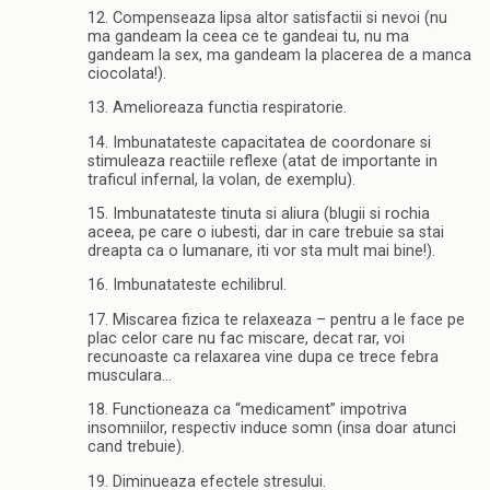
12. Compenseaza lipsa altor satisfactii si nevoi (nu
ma gandeam la ceea ce te gandeai tu, nu ma
gandeam la sex, ma gandeam la placerea de a manca
ciocolata!).
13. Amelioreaza functia respiratorie.
14. Imbunatateste capacitatea de coordonare si
stimuleaza reactiile reflexe (atat de importante in
traficul infernal, la volan, de exemplu).
15. Imbunatateste tinuta si aliura (blugii si rochia
aceea, pe care o iubesti, dar in care trebuie sa stai
dreapta ca o lumanare, iti vor sta mult mai bine!).
16. Imbunatateste echilibrul.
17. Miscarea fizica te relaxeaza – pentru a le face pe
plac celor care nu fac miscare, decat rar, voi
recunoaste ca relaxarea vine dupa ce trece febra
musculara…
18. Functioneaza ca “medicament” impotriva
insomniilor, respectiv induce somn (insa doar atunci
cand trebuie).
19. Diminueaza efectele stresului.