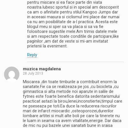
pentru miscare si ea face parte din viata
noastra.Iubesc sportul si in special am descoperit
ca am o afinitate pentru stilul Kangoo Jumps dar
in aceeasi masura si ciclismul imi place dar numai
ca nu am posibilitate de a-l practica. Acesta este
blogul meu si sper sa va placa si sa va fie
folositoare sugestile mele.Am trimis datele mele
si am respectate toate conditile de partcipare,like
paginilor ,am dat de veste si mi-am invitatat
prietenii la eveniment.
Reply
muzica magdalena
28 July 2013
Miscarea ,din toate timburile a comtribuit enorm la
sanatate.Fie ca se realizeaza pe jos ,cu bicicleta ,cu
gimnastica si alta metode noi aparute in salile de
fytnes este foarte benefica datorita sedentarismului
peacticat astazi la birou,lenei,inconstiertei,timpul care
ne pseseaza pe toti.Ea duce la reducerea riscurilor
mari de infarct miocardic ,osteoporozei,durerilor
lombare artitei si mult alte boli pe care la tinerete nu
le luam in seama ca avem vitalitate,energie. Dar daca
de mic nu pui bazele unei sanatati bune in sraisa