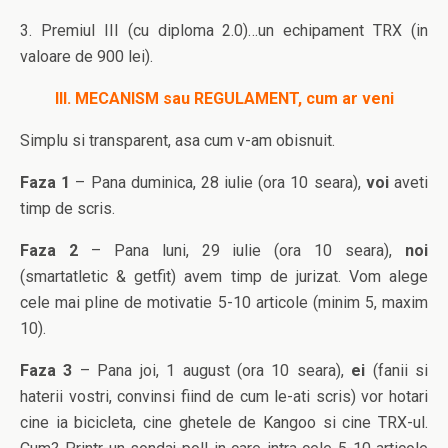
3. Premiul III (cu diploma 2.0)…un echipament TRX (in
valoare de 900 lei).
III. MECANISM sau REGULAMENT, cum ar veni
Simplu si transparent, asa cum v-am obisnuit.
Faza 1
– Pana duminica, 28 iulie (ora 10 seara),
voi
aveti
timp de scris.
Faza 2
– Pana luni, 29 iulie (ora 10 seara),
noi
(smartatletic & getfit) avem timp de jurizat. Vom alege
cele mai pline de motivatie 5-10 articole (minim 5, maxim
10).
Faza 3
– Pana joi, 1 august (ora 10 seara),
ei
(fanii si
haterii vostri, convinsi fiind de cum le-ati scris) vor hotari
cine ia bicicleta, cine ghetele de Kangoo si cine TRX-ul.