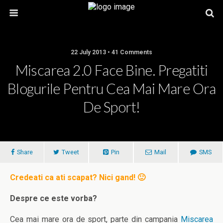
22 July 2013 • 41 Comments
Miscarea 2.0 Face Bine. Pregatiti
Blogurile Pentru Cea Mai Mare Ora
De Sport!
Share
Tweet
Pin
Mail
SMS
Credeati ca ati scapat? Nici gand! 🙂
Despre ce este vorba?
Cea mai mare ora de sport, parte din campania
Miscarea