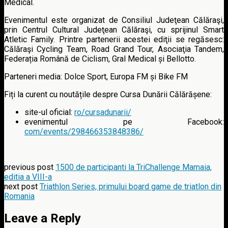
Medical.
Evenimentul este organizat de Consiliul Judeţean Călăraşi,
prin Centrul Cultural Judeţean Călăraşi, cu sprijinul Smart
Atletic Family. Printre partenerii acestei ediţii se regăsesc:
Călăraşi Cycling Team, Road Grand Tour, Asociaţia Tandem,
Federația Română de Ciclism, Gral Medical și Bellotto.
Parteneri media: Dolce Sport, Europa FM și Bike FM
Fiți la curent cu noutățile despre Cursa Dunării Călărășene:
site-ul oficial:
ro/cursadunarii/
evenimentul pe Facebook:
com/events/298466353848386/
previous post
1500 de participanti la TriChallenge Mamaia,
editia a VIII-a
next post
Triathlon Series, primului board game de triatlon din
Romania
Leave a Reply