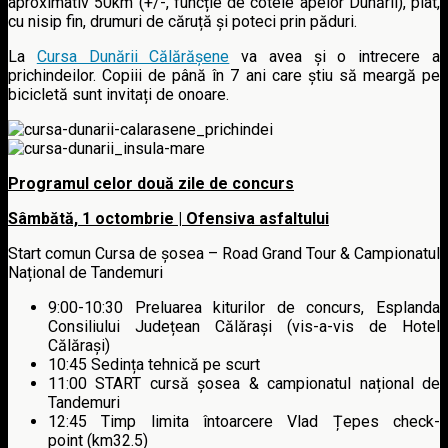
aproximativ 50km (+/-, funcție de cotele apelor Dunării), plat,
cu nisip fin, drumuri de căruță și poteci prin păduri.
La
Cursa Dunării Călărășene
va avea și o intrecere a
prichindeilor. Copiii de până în 7 ani care știu să meargă pe
bicicletă sunt invitați de onoare.
Programul celor două zile de concurs
Sâmbătă, 1 octombrie | Ofensiva asfaltului
Start comun Cursa de șosea – Road Grand Tour & Campionatul
Național de Tandemuri
9:00-10:30 Preluarea kiturilor de concurs, Esplanda
Consiliului Județean Călărași (vis-a-vis de Hotel
Călărași)
10:45 Sedința tehnică pe scurt
11:00 START cursă șosea & campionatul național de
Tandemuri
12:45 Timp limita întoarcere Vlad Țepes check-
point (km32.5)