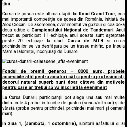
țării.
Cursa de şosea este ultima etapă din
Road Grand Tour
, cea
mai importantă competiţie de şosea din România, inițiată de
Alex Ciocan. De asemenea, evenimentul va găzdui și cea de-a
doua ediţie a
Campionatului Naţional de Tandemuri
. Anul
trecut au participat 11 echipaje, anul acesta sunt așteptate
peste 20 echipaje la start.
Cursa de MTB
și cursa
prichindeilor se va desfășura pe un traseu mirific, pe Insula
Mare a Ialomiței, înconjurați de Dunăre.
Fondul de premii generos – 8000 euro, probele
accesibile atât pentru amatori cât și pentru profesioniști,
decorul natural superb sunt doar câteva din motivele
pentru care ar trebui să vă înscrieți la eveniment
La Cursa Dunării, participanții pot alege una sau mai multe
dintre cele 4 probe, în funcție de gusturi (soșea/offroad) și de
vârstă (probe pentru prichindei, prichindei mai mari și oameni
mari).
În ziua 1,
(sâmbătă, 1 octombrie),
iubitorii asfaltului și ai