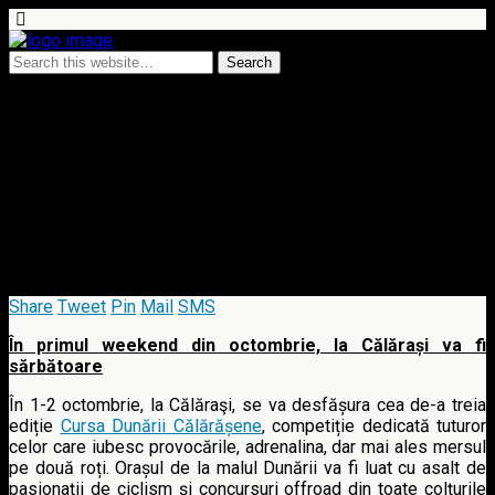
29 September 2016 • no comments
Cursa Dunării Călărășene –
competiție de șosea și
mountainbike pe malul Dunării
Share
Tweet
Pin
Mail
SMS
În primul weekend din octombrie, la Călărași va fi
sărbătoare
În 1-2 octombrie, la Călăraşi, se va desfășura cea de-a treia
ediție
Cursa Dunării Călărășene
, competiție dedicată tuturor
celor care iubesc provocările, adrenalina, dar mai ales mersul
pe două roți. Orașul de la malul Dunării va fi luat cu asalt de
pasionații de ciclism și concursuri offroad din toate colțurile