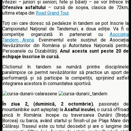
vitezei – juniori și seniori, fete și băieți – se vor întrece în
Ofensiva asfaltului
– cursă de soșea, clasica de 72km,
ultima etapa din
Road Grand Tour
.
Toți cei care doresc să pedaleze în tandem se pot înscrie la
Campionatul Național de Tandemuri, a doua ediție. Va fi o
competiție organizată în parteneriat cu
Asociația
Tandem Arena
. Evenimentul este susținut de Asociația
Nevăzătorilor din România și Autoritatea Națională pentru
Persoanele cu Dizabilități.
Anul acesta sunt peste 20 de
echipaje înscrise în cursă.
Cliclismul în tandem se numără printre disciplinele
paralimpice ce permit nevăzătorilor să practice un sport de
performanță și să participe la competiții, sprijinind astfel
integrarea acestora în comunitatea sportivă.
În ziua 2, (duminică, 2 octombrie)
, pasionații de
mountainbike sunt așteptați la
Asaltul insulei
, o cursă offroad
unică în România: începe cu traversarea Dunării (Braţul
Borcea) cu barca, având startul și finish-ul pe Plaja Mare din
Călărași. Traseul este cu totul deosebit și are o lungime de