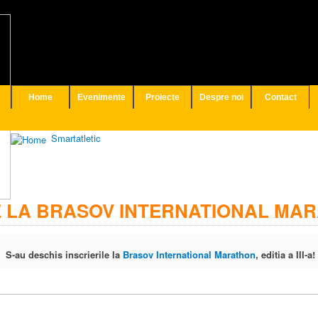
Home
Evenimente
Proiecte
Despre noi
Contact
Smartatletic
E LA BRASOV INTERNATIONAL MAR
S-au deschis inscrierile la
Brasov International Marathon
, editia a III-a!