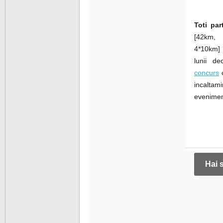
Toti part
[42km
4*10km]
lunii d
concurs
c
incalta
evenimen
Hai 