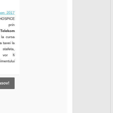
thon 2017
 HOSPICE
l, prin
Telekom
 la cursa
a taxei la
 stafeta,
 vor fi
imentului
asov!