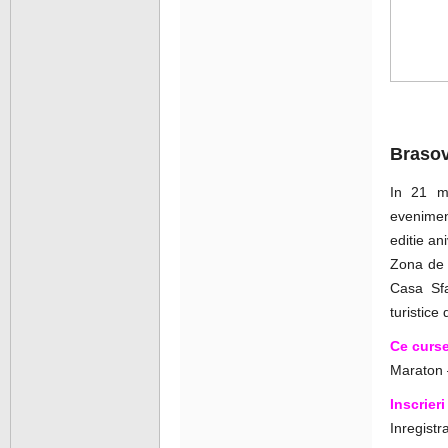
Brasov
In 21 ma
evenimen
editie a
Zona de s
Casa Sfa
turistice 
Ce curse
Maraton 
Inscrieri
Inregistr