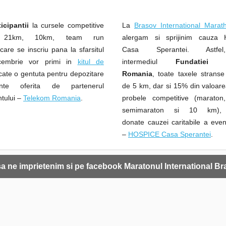
icipantii
la cursele competitive
La
Brasov International Mara
, 21km, 10km, team run
alergam si sprijinim cauza
care se inscriu pana la sfarsitul
Casa Sperantei. Astfe
ecembrie vor primi in
kitul de
intermediul
Fundatiei 
ate o gentuta pentru depozitare
Romania
, toate taxele stranse
minte oferita de partenerul
de 5 km, dar si 15% din valoare
tului –
Telekom Romania
.
probele competitive (maraton,
semimaraton si 10 km),
donate cauzei caritabile a even
–
HOSPICE Casa Sperantei
.
sa ne imprietenim si pe facebook Maratonul International Br