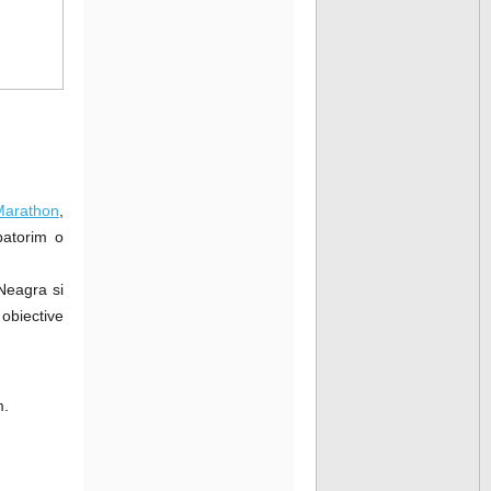
Marathon
,
batorim o
 Neagra si
obiective
m.