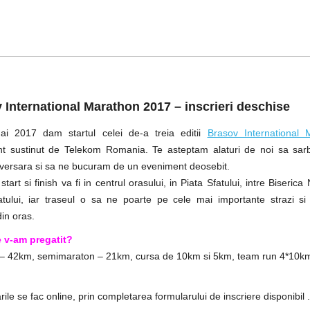
 International Marathon 2017 – inscrieri deschise
i 2017 dam startul celei de-a treia editii
Brasov International 
t sustinut de Telekom Romania. Te asteptam alaturi de noi sa sar
niversara si sa ne bucuram de un eveniment deosebit.
tart si finish va fi in centrul orasului, in Piata Sfatului, intre Biserica
tului, iar traseul o sa ne poarte pe cele mai importante strazi si 
din oras.
 v-am pregatit?
– 42km, semimaraton – 21km, cursa de 10km si 5km, team run 4*10k
arile se fac online, prin completarea formularului de inscriere disponibil .