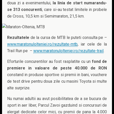
doua zi a evenimentului,
la linia de start numarandu-
se 313 concurenti
, care si-au testat limitele in probele
de Cross, 10,5 km si Semimaraton, 21,5 km.
Rezultatele
de la cursa de MTB le puteti consulta pe –
www.maratonulolteniei.ro/rezultate-mtb
, iar cele de la
Trail Run pe –
www.maratonulolteniei.ro/rezultate-trail
.
Eforturile concurentilor au fost rasplatite cu un
fond de
premiere in valoare de peste 40.000 de RON
constand in produse sportive si premii in bani, vouchere
de test drive pentru doua zile cu masini Toyota si multe
alte surprize.
Nu numai adultii au avut posibilitatea de a se bucura de
sport in aer liber, Parcul Zavoi gazduind si concursuri de
alergat dedicate celor mici, cu premii de pana la 4.000