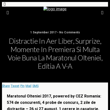
1 September 2017 • No Comments
Distractie In Aer Liber, Surprize,
Momente In Premiera Si Multa
Voie Buna La Maratonul Olteniei,
Editia A V-A
Share
Tweet
Pin
Mail
SMS
Maratonul Olteniei 2017, powered by CEZ Romania:
574 de concurenti, 4 probe de concurs, 2 zile de
distractie – 26 si 27 august, 1 cerere in casatorie,