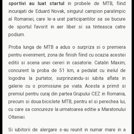
sportivi au luat startul
in probele de MTB, fiind
incurajati de Eduard Novak, singurul campion paralimpic
al Romaniei, care le-a urat participantilor sa se bucure
de sportul favorit in aer liber si sa tinteasca catre
podium.
Proba lunga de MTB a adus o surpriza si o premiera
pentru eveniment, zona de finish fiind cu ocazia acestei
editii si scena unei cereri in casatorie. Catalin Maxim,
concurent la proba de 51 km, a pedalat cu inelul de
logodna la purtator, surprinzandu-si iubita aflata in
galerie cu o promisiune pe viata. Acesta a primit si
premiul pentru curaj din partea Grupului CEZ in Romania,
precum si doua biciclete MTB, pentru el si perechea lui,
cu care sa concureze la urmatoarea editie a Maratonului
Olteniei.
Si iubitorii de alergare s-au reunit in numar mare in a