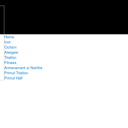
Home
Inot
Ciclism
Alergare
Triatlon
Fitness
Antrenament si Nutritie
Primul Triatlon
Primul Half