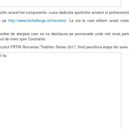
ortiv avand trei componente: cursa dedicata sportivilor amatori si profesionist
ac pe
http://www.trichallenge.ro/inscriere/.
La ora la care editam acest materia
 probei de alergare care se va desfasura pe promenada unde veti avea parte
nsul de mers spre Constanta.
cuitul FRTRI Romanian Triathlon Series 2017, fiind penultima etapa din serie.