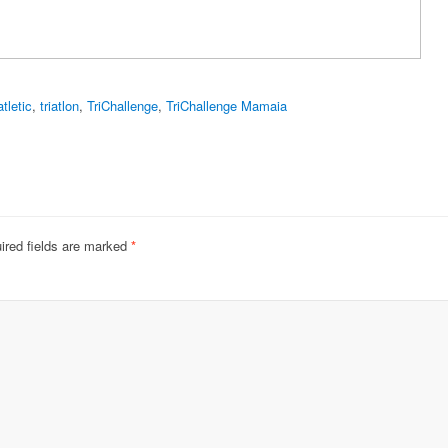
tletic
,
triatlon
,
TriChallenge
,
TriChallenge Mamaia
ired fields are marked
*