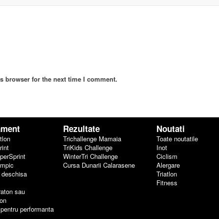
s browser for the next time I comment.
ament
Rezultate
Noutati
tlon
Trichallenge Mamaia
Toate noutatile
rint
TriKids Challenge
Inot
uperSprint
WinterTri Challenge
Ciclism
impic
Cursa Dunarii Calarasene
Alergare
a deschisa
Triatlon
Fitness
raton sau
on
 pentru performanta