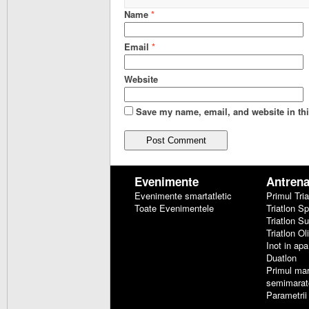
Name
*
Email
*
Website
Save my name, email, and website in thi
Evenimente
Antren
Evenimente smartatletic
Primul Tria
Toate Evenimentele
Triatlon Sp
Triatlon S
Triatlon Ol
Inot in ap
Duatlon
Primul ma
semimarat
Parametrii