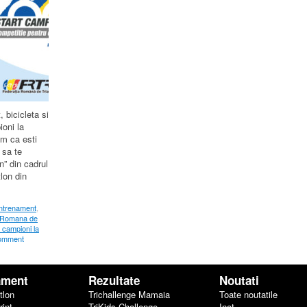
 bicicleta si
ioni la
um ca esti
 sa te
n” din cadrul
lon din
ntrenament
,
 Romana de
t campioni la
comment
ament
Rezultate
Noutati
tlon
Trichallenge Mamaia
Toate noutatile
rint
TriKids Challenge
Inot