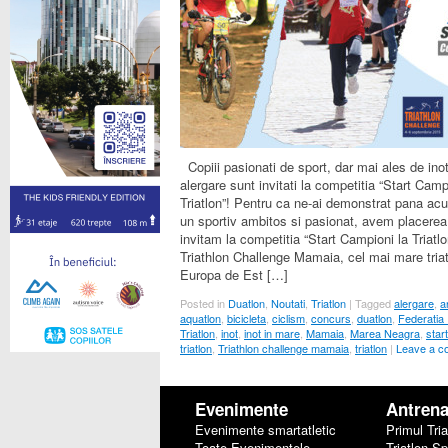
Copiii pasionati de sport, dar mai ales de inot,
alergare sunt invitati la competitia “Start Camp
Triatlon”! Pentru ca ne-ai demonstrat pana ac
un sportiv ambitos si pasionat, avem placerea
invitam la competitia “Start Campioni la Triatlo
Triathlon Challenge Mamaia, cel mai mare triat
Europa de Est […]
Posted in
Duatlon
,
Noutati
,
Triatlon
|
Tagged
alergare
,
a
aquatlon
,
bicicleta
,
ciclism
,
concurs
,
duatlon
,
Federatia
Triatlon
,
inot
,
inot in mare
,
Mamaia
,
Marea Neagra
,
star
triatlon
,
Triathlon challenge mamaia
,
triatlon
|
Leave a 
Evenimente
Antren
Evenimente smartatletic
Primul Tria
Toate Evenimentele
Triatlon Sp