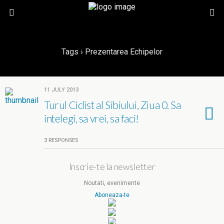
Tags › Prezentarea Echipelor
11 JULY 2013
Turul Ciclist al Sibiului, Ziua 0. Sa
intelegi, sa vrei, sa faci!
3 RESPONSES
Inscrie-te la newsletter
Noutati, evenimente
Aboneaza-te