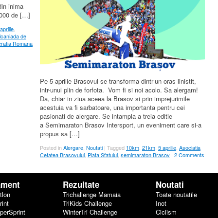
din inima
1000 de […]
aprilie
,
lcaniada de
ratia Romana
Pe 5 aprilie Brasovul se transforma dintr-un oras linistit,
intr-unul plin de forfota. Vom fi si noi acolo. Sa alergam!
Da, chiar in ziua aceea la Brasov si prin imprejurimile
acestuia va fi sarbatoare, una importanta pentru cei
pasionati de alergare. Se intampla a treia editie
a Semimaraton Brasov Intersport, un eveniment care si-a
propus sa […]
Posted in
Alergare
,
Noutati
|
Tagged
10km
,
21km
,
5 aprilie
,
Asociatia
Cetatea Brasovului
,
Piata Sfatului
,
semimaraton Brasov
|
2 Comments
ament
Rezultate
Noutati
tlon
Trichallenge Mamaia
Toate noutatile
rint
TriKids Challenge
Inot
uperSprint
WinterTri Challenge
Ciclism