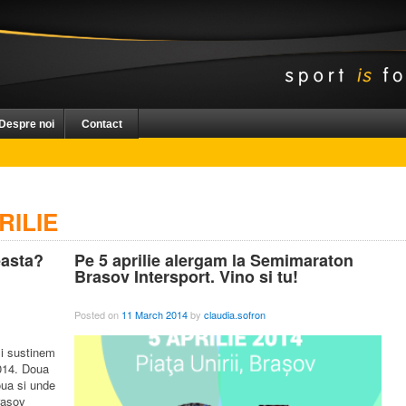
Despre noi
Contact
RILIE
easta?
Pe 5 aprilie alergam la Semimaraton
Brasov Intersport. Vino si tu!
Posted on
11 March 2014
by
claudia.sofron
si sustinem
2014. Doua
oua si unde
rasov