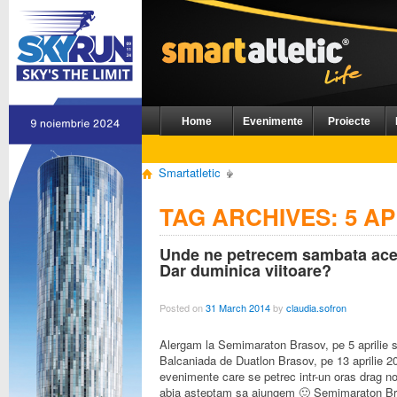
Home
Evenimente
Proiecte
Smartatletic
TAG ARCHIVES:
5 AP
Unde ne petrecem sambata ac
Dar duminica viitoare?
Posted on
31 March 2014
by
claudia.sofron
Alergam la Semimaraton Brasov, pe 5 aprilie 
Balcaniada de Duatlon Brasov, pe 13 aprilie 
evenimente care se petrec intr-un oras drag n
abia asteptam sa ajungem 🙂 Semimaraton B