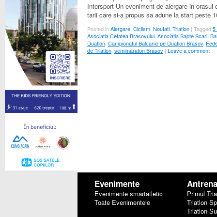
Intersport Un eveniment de alergare in orasul 
tarii care si-a propus sa adune la start peste 
Posted in
Alergare
,
Ciclism
,
Noutati
,
Triatlon
|
Tagged
5 
Asociatia Cetatea Brasovului
,
Asociatia Sapte Scari
,
Ba
Duatlon
,
Campionatul Balcanic pe Duatlon Brasov
,
Fede
de Triatlon
,
semimaraton Brasov
|
Leave a comment
Evenimente
Antren
Evenimente smartatletic
Primul Tria
Toate Evenimentele
Triatlon Sp
Triatlon S