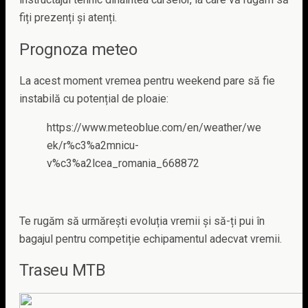
fiți prezenți și atenți.
Prognoza meteo
La acest moment vremea pentru weekend pare să fie
instabilă cu potențial de ploaie:
https://www.meteoblue.com/en/weather/we
ek/r%c3%a2mnicu-
v%c3%a2lcea_romania_668872
Te rugăm să urmărești evoluția vremii și să-ți pui în
bagajul pentru competiție echipamentul adecvat vremii.
Traseu MTB