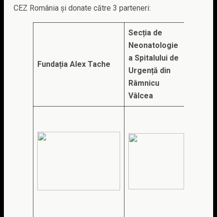
CEZ România și donate către 3 parteneri:
Secția de
Neonatologie
a Spitalului de
Fundația Alex Tache
World 
Urgență din
Râmnicu
Vâlcea