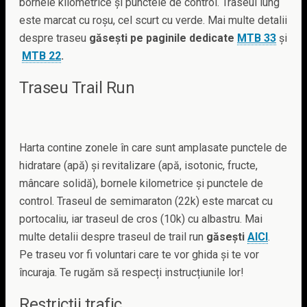
bornele kilometrice și punctele de control. Traseul lung
este marcat cu roșu, cel scurt cu verde. Mai multe detalii
despre traseu
găsești pe paginile dedicate
MTB 33
și
MTB 22
.
Traseu Trail Run
Harta contine zonele în care sunt amplasate punctele de
hidratare (apă) și revitalizare (apă, isotonic, fructe,
mâncare solidă), bornele kilometrice și punctele de
control. Traseul de semimaraton (22k) este marcat cu
portocaliu, iar traseul de cros (10k) cu albastru. Mai
multe detalii despre traseul de trail run
găsești
AICI
.
Pe traseu vor fi voluntari care te vor ghida și te vor
încuraja. Te rugăm să respecți instrucțiunile lor!
Restricții trafic