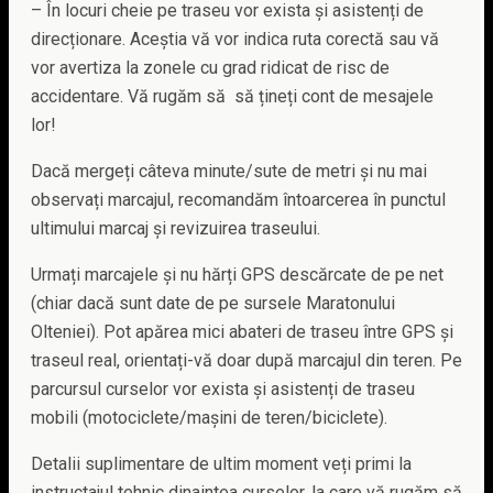
– În locuri cheie pe traseu vor exista și asistenți de
direcționare. Aceștia vă vor indica ruta corectă sau vă
vor avertiza la zonele cu grad ridicat de risc de
accidentare. Vă rugăm să să țineți cont de mesajele
lor!
Dacă mergeți câteva minute/sute de metri și nu mai
observați marcajul, recomandăm întoarcerea în punctul
ultimului marcaj și revizuirea traseului.
Urmați marcajele și nu hărți GPS descărcate de pe net
(chiar dacă sunt date de pe sursele Maratonului
Olteniei). Pot apărea mici abateri de traseu între GPS și
traseul real, orientați-vă doar după marcajul din teren. Pe
parcursul curselor vor exista și asistenți de traseu
mobili (motociclete/mașini de teren/biciclete).
Detalii suplimentare de ultim moment veți primi la
instructajul tehnic dinaintea curselor, la care vă rugăm să