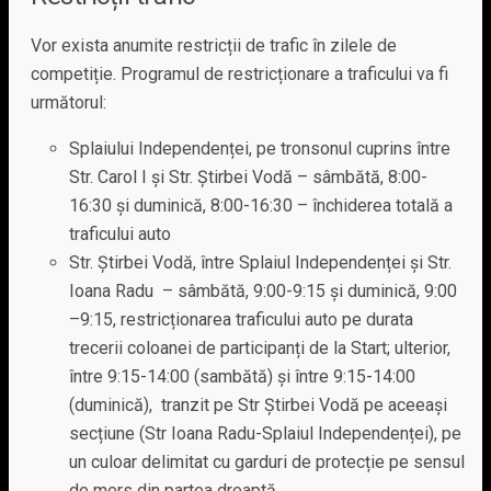
Vor exista anumite restricții de trafic în zilele de
competiție. Programul de restricționare a traficului va fi
următorul:
Splaiului Independenței, pe tronsonul cuprins între
Str. Carol I și Str. Știrbei Vodă – sâmbătă, 8:00-
16:30 și duminică, 8:00-16:30 – închiderea totală a
traficului auto
Str. Știrbei Vodă, între Splaiul Independenței și Str.
Ioana Radu – sâmbătă, 9:00-9:15 și duminică, 9:00
–9:15, restricționarea traficului auto pe durata
trecerii coloanei de participanți de la Start; ulterior,
între 9:15-14:00 (sambătă) și între 9:15-14:00
(duminică), tranzit pe Str Știrbei Vodă pe aceeași
secțiune (Str Ioana Radu-Splaiul Independenței), pe
un culoar delimitat cu garduri de protecție pe sensul
de mers din partea dreaptă.