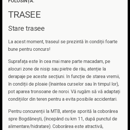
FOLOSINȚĂ.
TRASEE
Stare trasee
La acest moment, traseul se prezintă în condiții foarte
bune pentru concurs!
Suprafața este în cea mai mare parte macadam, pe
alocuri zone de nisip sau pietre de râu, atenție la
derapaje pe aceste secțiuni. In funcție de starea vremii,
în condiții de ploaie (înaintea curselor sau în timpul lor),
pot aparea tronsoane de noroi. Vă rugăm să vă adaptați
condițiilor din teren pentru a evita posibile accidentari.
Pentru concurenții la MTB, atenție sporită la coborârea
spre Bogdănești, (începând cu km 11, după punctul de
alimentare/hidratare). Coborârea este atractivă,