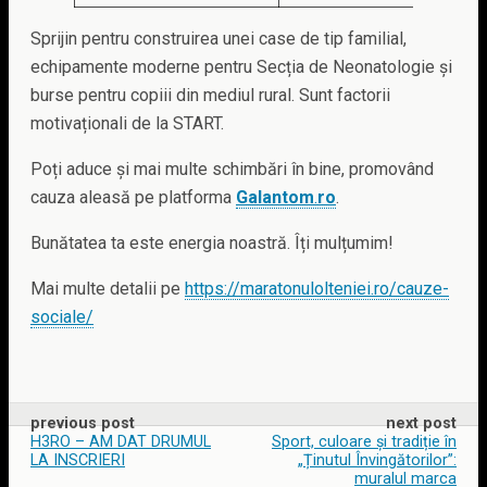
Sprijin pentru construirea unei case de tip familial,
echipamente moderne pentru Secția de Neonatologie și
burse pentru copiii din mediul rural. Sunt factorii
motivaționali de la START.
Poți aduce și mai multe schimbări în bine, promovând
cauza aleasă pe platforma
Galantom
.
ro
.
Bunătatea ta este energia noastră. Îți mulțumim!
Mai multe detalii pe
https://maratonulolteniei.ro/cauze-
sociale/
previous post
next post
H3RO – AM DAT DRUMUL
Sport, culoare și tradiție în
LA INSCRIERI
„Ținutul Învingătorilor”:
muralul marca