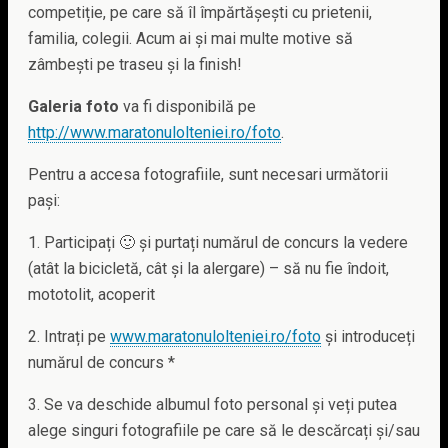
competiție, pe care să îl împărtășești cu prietenii,
familia, colegii. Acum ai și mai multe motive să
zâmbești pe traseu și la finish!
Galeria foto
va fi disponibilă pe
http://www.maratonulolteniei.ro/foto
.
Pentru a accesa fotografiile, sunt necesari următorii
pași:
1. Participați 🙂 și purtați numărul de concurs la vedere
(atât la bicicletă, cât și la alergare) – să nu fie îndoit,
mototolit, acoperit
2. Intrați pe
www.maratonulolteniei.ro/foto
și introduceți
numărul de concurs *
3. Se va deschide albumul foto personal și veți putea
alege singuri fotografiile pe care să le descărcați și/sau