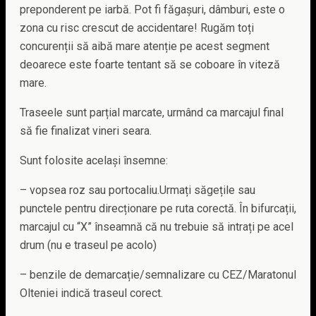
preponderent pe iarbă. Pot fi făgașuri, dâmburi, este o
zona cu risc crescut de accidentare! Rugăm toți
concurenții să aibă mare atenție pe acest segment
deoarece este foarte tentant să se coboare în viteză
mare.
Traseele sunt parțial marcate, urmând ca marcajul final
să fie finalizat vineri seara.
Sunt folosite același însemne:
– vopsea roz sau portocaliu.Urmați săgețile sau
punctele pentru direcționare pe ruta corectă. În bifurcații,
marcajul cu “X” înseamnă că nu trebuie să intrați pe acel
drum (nu e traseul pe acolo)
– benzile de demarcație/semnalizare cu CEZ/Maratonul
Olteniei indică traseul corect.