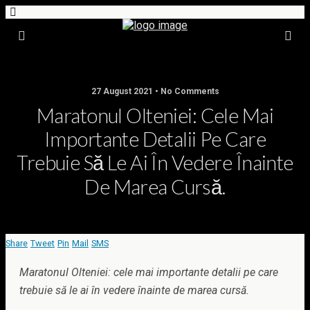
27 August 2021 • No Comments
Maratonul Olteniei: Cele Mai
Importante Detalii Pe Care
Trebuie Să Le Ai În Vedere Înainte
De Marea Cursă.
Share
Tweet
Pin
Mail
SMS
Maratonul Olteniei: cele mai importante detalii pe care
trebuie să le ai în vedere înainte de marea cursă.