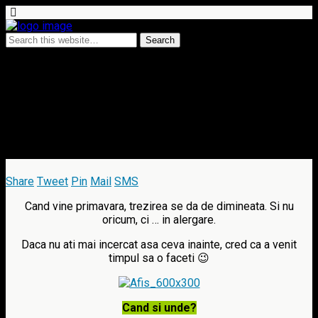
3 March 2014 • 1 comment
Crosul Padurii sau cum sa te
trezesti in alergare pe 30
martie
Share
Tweet
Pin
Mail
SMS
Cand vine primavara, trezirea se da de dimineata. Si nu
oricum, ci … in alergare.
Daca nu ati mai incercat asa ceva inainte, cred ca a venit
timpul sa o faceti 😉
Cand si unde?