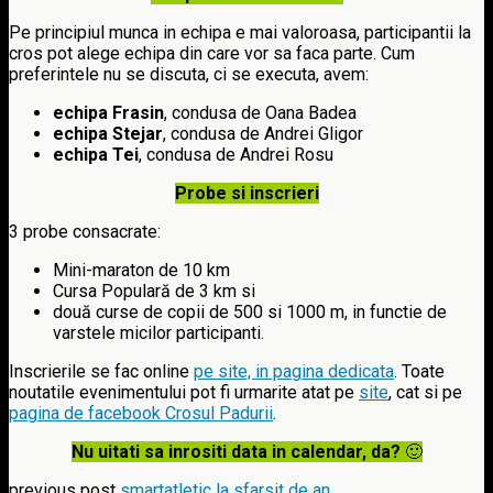
Pe principiul munca in echipa e mai valoroasa, participantii la
cros pot alege echipa din care vor sa faca parte. Cum
preferintele nu se discuta, ci se executa, avem:
echipa Frasin
, condusa de Oana Badea
echipa Stejar
, condusa de Andrei Gligor
echipa Tei
, condusa de Andrei Rosu
P
robe si inscrieri
3 probe consacrate:
Mini-maraton de 10 km
Cursa Populară de 3 km si
două curse de copii de 500 si 1000 m, in functie de
varstele micilor participanti.
Inscrierile se fac online
pe site, in pagina dedicata
. Toate
noutatile evenimentului pot fi urmarite atat pe
site
, cat si pe
pagina de facebook Crosul Padurii
.
Nu uitati sa inrositi data in calendar, da?
🙂
previous post
smartatletic la sfarsit de an