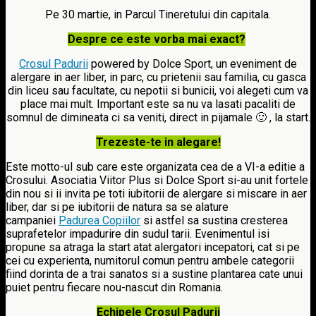
Pe 30 martie, in Parcul Tineretului din capitala.
Despre ce este vorba mai exact?
Crosul Padurii
powered by Dolce Sport, un eveniment de
alergare in aer liber, in parc, cu prietenii sau familia, cu gasca
din liceu sau facultate, cu nepotii si bunicii, voi alegeti cum va
place mai mult. Important este sa nu va lasati pacaliti de
somnul de dimineata ci sa veniti, direct in pijamale 🙂 , la start.
Trezeste-te in alegare!
Este motto-ul sub care este organizata cea de a VI-a editie a
Crosului. Asociatia Viitor Plus si Dolce Sport si-au unit fortele
din nou si ii invita pe toti iubitorii de alergare si miscare in aer
liber, dar si pe iubitorii de natura sa se alature
campaniei
Padurea Copiilor
si astfel sa sustina cresterea
suprafetelor impadurire din sudul tarii. Evenimentul isi
propune sa atraga la start atat alergatori incepatori, cat si pe
cei cu experienta, numitorul comun pentru ambele categorii
fiind dorinta de a trai sanatos si a sustine plantarea cate unui
puiet pentru fiecare nou-nascut din Romania.
Echipele Crosul Padurii