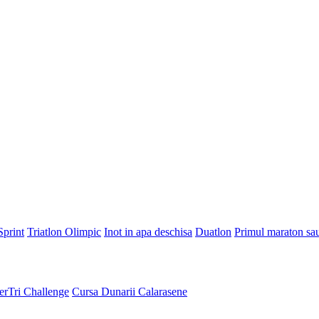
Sprint
Triatlon Olimpic
Inot in apa deschisa
Duatlon
Primul maraton sa
erTri Challenge
Cursa Dunarii Calarasene