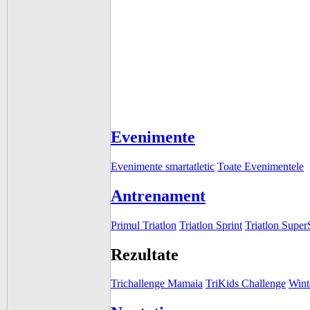
Evenimente
Evenimente smartatletic
Toate Evenimentele
Antrenament
Primul Triatlon
Triatlon Sprint
Triatlon Super
Rezultate
Trichallenge Mamaia
TriKids Challenge
Wint