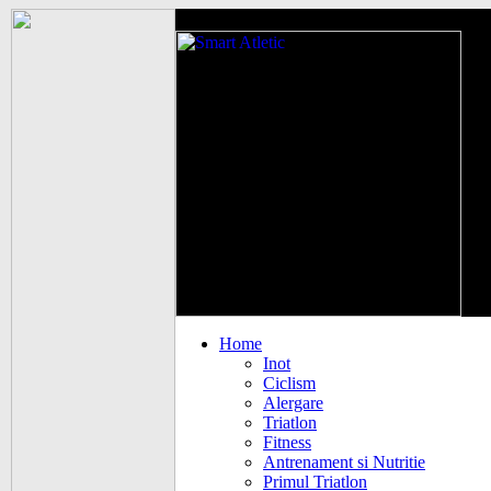
Home
Inot
Ciclism
Alergare
Triatlon
Fitness
Antrenament si Nutritie
Primul Triatlon