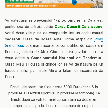
Va asteptam in weekendul
1-2 octombrie la Calarasi
,
pentru cea de a treia editie
Cursa Dunarii Calarasene
.
Vor fi doua zile pline de competitie, intr-un cadru natural
deosebit. Cursa de sosea este ultima etapa din
Road
Grand Tour
, cea mai importanta competitie de sosea din
Romania, initiata de
Alex Ciocan
si va gazdui cea de a
doua editie a
Campionatului National de Tandemuri
.
Cursa MTB si cursa prichindeilor se va desfasura pe un
traseu mirific, pe Insula Mare a Ialomitei, inconjurati de
Dunare.
Fondul de premii va fi de peste 5000 Euro (cash & in
produse si servicii sportive, in produse la tombola). La
finish, dupa ce veti termina cursa, stam sa depanam
impresii la o portie buna de saramura de crap cu