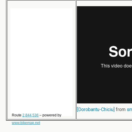
[Dorobantu-Chiciu]
from
sm
Route
2,844,536
– powered by
www.bikemap.net