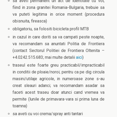
sa aveti permanent un act de identitate cu voi;
fiind in zona granitei Romania-Bulgaria, trebuie sa
va puteti legitima in orice moment (procedura
obisnuita, fireasca)
obligatoriu, sa folositi bicicleta profil MTB
in cazul in care doriti sa va campati peste noapte,
va recomandam sa anuntati Politia de Frontiera
(contact Sectorul Politiei de Frontiera Oltenita –
+4.0242.515.683; mai multe detalii
aici
)
traseul este foarte greu practicabil/impracticabil
in conditii de ploaie/noroi; pentru ca pe dig circula
masini/utilaje agricole, in numeroase zone s-au
creat sleauri adanci; va recomandam asadar sa
faceti acest traseu doar atunci cand vremea va
permite (lunile de primavara-vara si prima luna de
toamna)
sa aveti cu voi crema/spray anti tantari